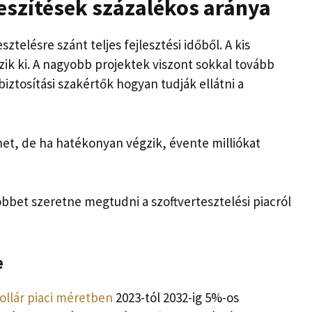
feszítések százalékos aránya
sztelésre szánt teljes fejlesztési időből. A kis
zik ki. A nagyobb projektek viszont sokkal tovább
iztosítási szakértők hogyan tudják ellátni a
het, de ha hatékonyan végzik, évente milliókat
öbbet szeretne megtudni a szoftvertesztelési piacról
e
dollár piaci méretben
2023-tól 2032-ig 5%-os