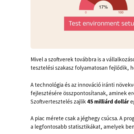
Mivel a szoftverek továbbra is a vállalkozá
tesztelési szakasz folyamatosan fejlődik, 
A technológia és az innováció iránti növekv
fejlesztésére összpontosítanak, aminek er
Szoftvertesztelés zajlik
45 milliárd dollár
e
A piac mérete csak a jéghegy csúcsa. A pr
a legfontosabb statisztikákat, amelyek bem