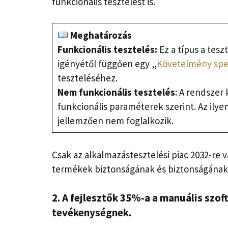
funkcionális tesztelést is.
Meghatározás
Funkcionális tesztelés:
Ez a típus a teszt
igényétől függően egy „
Követelmény spec
teszteléséhez.
Nem funkcionális tesztelés
: A rendszer
funkcionális paraméterek szerint. Az ilye
jellemzően nem foglalkozik.
Csak az alkalmazástesztelési piac 2032-re vá
termékek biztonságának és biztonságának b
2. A fejlesztők 35%-a a manuális szof
tevékenységnek.