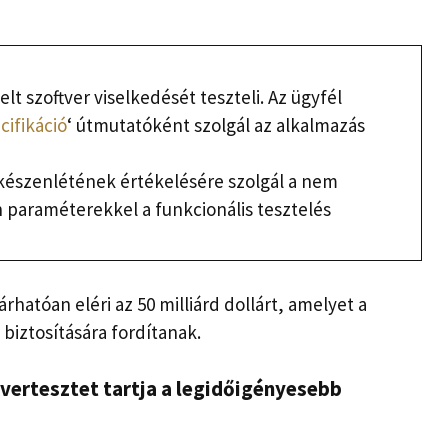
elt szoftver viselkedését teszteli. Az ügyfél
ifikáció
‘ útmutatóként szolgál az alkalmazás
 készenlétének értékelésére szolgál a nem
n paraméterekkel a funkcionális tesztelés
rhatóan eléri az 50 milliárd dollárt, amelyet a
iztosítására fordítanak.
tvertesztet tartja a legidőigényesebb