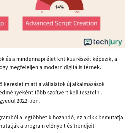
sok és a mindennapi élet kritikus részét képezik, a
hogy megfeleljen a modern digitális térnek.
ő kereslet miatt a vállalatok új alkalmazások
edményeként több szoftvert kell tesztelni.
gyedül 2022-ben.
ogramból a legtöbbet kihozandó, ez a cikk bemutatja
utatják a program előnyeit és trendjeit.