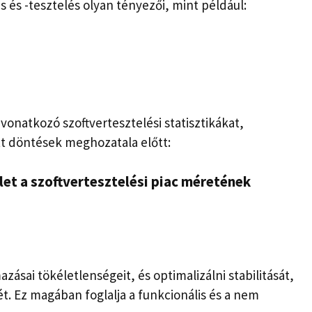
s és -tesztelés olyan tényezői, mint például:
vonatkozó szoftvertesztelési statisztikákat,
t döntések meghozatala előtt:
slet a szoftvertesztelési piac méretének
zásai tökéletlenségeit, és optimalizálni stabilitását,
t. Ez magában foglalja a funkcionális és a nem