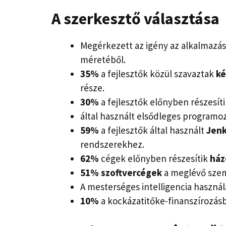
A szerkesztő választása
Megérkezett az igény az alkalmazá
méretéből.
35%
a fejlesztők közül szavaztak
ké
része.
30%
a fejlesztők előnyben részesít
által használt elsődleges programoz
59%
a fejlesztők által használt
Jen
rendszerekhez.
62%
cégek előnyben részesítik
ház
51%
szoftvercégek
a meglévő szem
A mesterséges intelligencia haszná
10%
a kockázatitőke-finanszírozásb