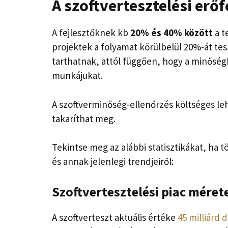
A szoftvertesztelési erő
A fejlesztőknek kb
20% és 40% között
a te
projektek a folyamat körülbelül 20%-át tes
tarthatnak, attól függően, hogy a minőségb
munkájukat.
A szoftverminőség-ellenőrzés költséges le
takaríthat meg.
Tekintse meg az alábbi statisztikákat, ha t
és annak jelenlegi trendjeiről:
Szoftvertesztelési piac méret
A szoftverteszt aktuális értéke
45 milliárd 