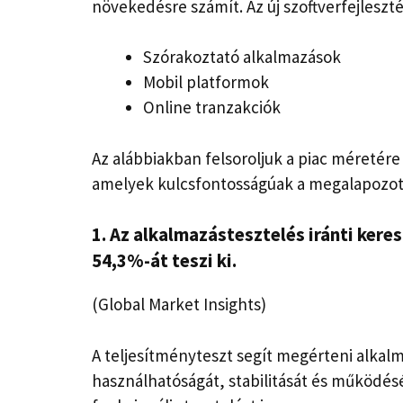
növekedésre számít. Az új szoftverfejleszté
Szórakoztató alkalmazások
Mobil platformok
Online tranzakciók
Az alábbiakban felsoroljuk a piac méretére 
amelyek kulcsfontosságúak a megalapozot
1. Az alkalmazástesztelés iránti kere
54,3%-át teszi ki.
(Global Market Insights)
A teljesítményteszt segít megérteni alkalma
használhatóságát, stabilitását és működésé