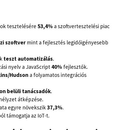
sok tesztelésére
53,4%
a szoftvertesztelési piac
zi szoftver
mint a fejlesztés legidőigényesebb
ik
teszt automatizálás
.
ási nyelv a JavaScript
40%
fejlesztők.
kins/Hudson
a folyamatos integrációs
on belüli tanácsadók
.
élyzet átképzése.
lata egyre növekszik
37,3%
.
ól támogatja az IoT-t.