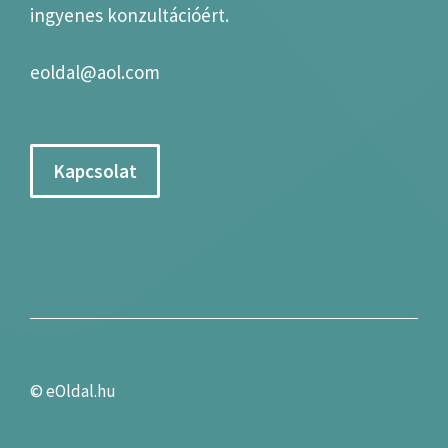
ingyenes konzultációért.
eoldal@aol.com
Kapcsolat
©
eOldal.hu