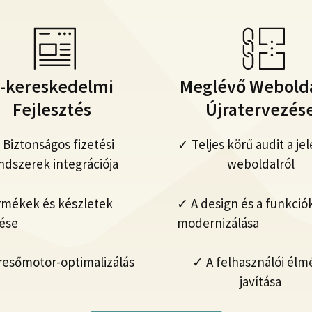
-kereskedelmi
Meglévő Webold
Fejlesztés
Újratervezés
 Biztonságos fizetési
✓ Teljes körű audit a jel
ndszerek integrációja
weboldalról
mékek és készletek
✓ A design és a funkció
ése
modernizálása
esőmotor-optimalizálás
✓ A felhasználói élm
javítása