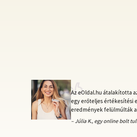
Az eOldal.hu átalakította a
egy erőteljes értékesítési 
eredmények felülmúlták a 
– Júlia K., egy online bolt t