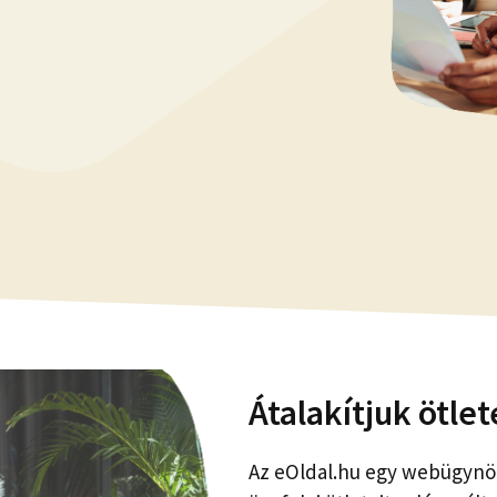
Átalakítjuk ötlet
Az eOldal.hu egy webügynök