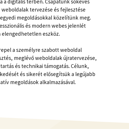
tsa a digitális térben. Csapatunk sokéves
a weboldalak tervezése és fejlesztése
 egyedi megoldásokkal közelítünk meg.
esszionális és modern webes jelenlét
a elengedhetetlen eszköz.
erepel a személyre szabott weboldal
sztés, meglévő weboldalak újratervezése,
tartás és technikai támogatás. Célunk,
kedését és sikerét elősegítsük a legújabb
reatív megoldások alkalmazásával.