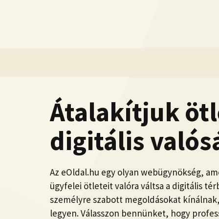
Kilépés
a
tartalomba
Átalakítjuk ötl
digitális valós
Az eOldal.hu egy olyan webügynökség, ame
ügyfelei ötleteit valóra váltsa a digitális t
személyre szabott megoldásokat kínálnak, 
legyen. Válasszon bennünket, hogy profes