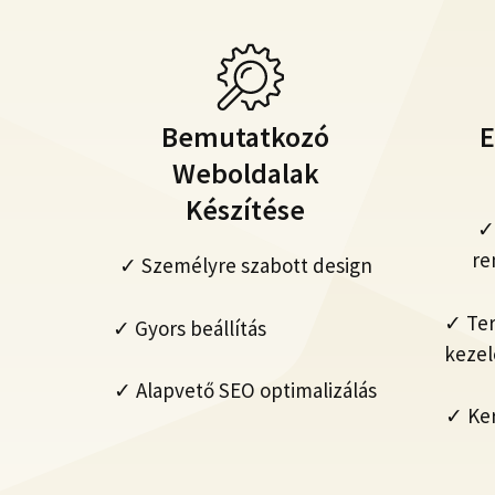
Bemutatkozó
E
Weboldalak
Készítése
✓
re
✓ Személyre szabott design
✓ Ter
✓ Gyors beállítás
kezel
✓ Alapvető SEO optimalizálás
✓ Ker