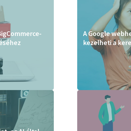
 BigCommerce-
A Google webh
téséhez
kezelheti a ke