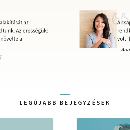
lakítását az
A cs
dtunk. Az erősségük:
rendk
 növelte a
volt i
– Ann
ő
LEGÚJABB BEJEGYZÉSEK