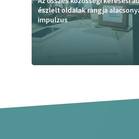
Az összes közösségi keresési ada
észlelt oldalak rangja alacson
impulzus