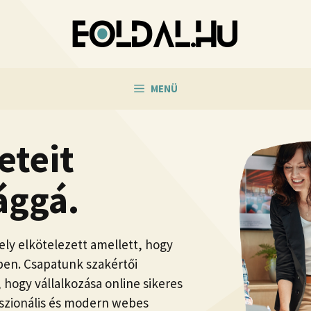
MENÜ
eteit
ággá.
ly elkötelezett amellett, hogy
érben. Csapatunk szakértői
hogy vállalkozása online sikeres
szionális és modern webes