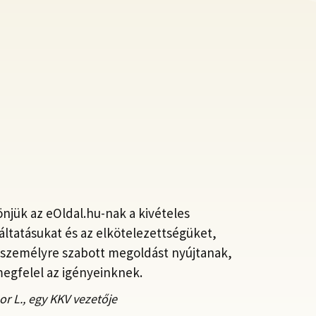
njük az eOldal.hu-nak a kivételes
áltatásukat és az elkötelezettségüket,
személyre szabott megoldást nyújtanak,
egfelel az igényeinknek.
or L., egy KKV vezetője