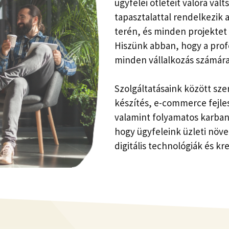
ügyfelei ötleteit valóra vál
tapasztalattal rendelkezik 
terén, és minden projektet
Hiszünk abban, hogy a prof
minden vállalkozás számár
Szolgáltatásaink között sz
készítés, e-commerce fejle
valamint folyamatos karban
hogy ügyfeleink üzleti növe
digitális technológiák és k