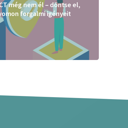
CT még nem él – döntse el,
yomon forgalmi igényeit