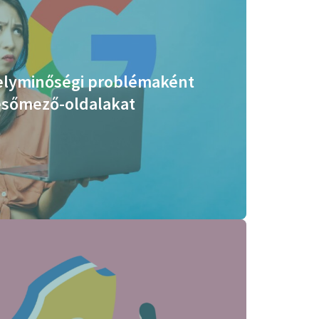
elyminőségi problémaként
resőmező-oldalakat