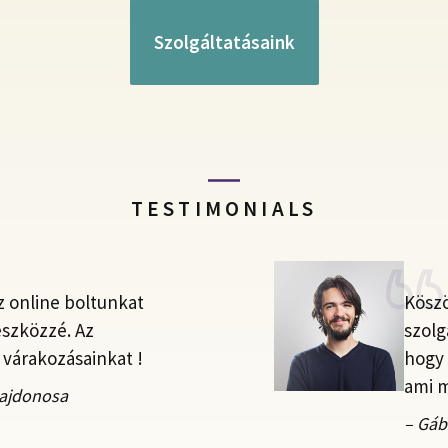
Szolgáltatásaink
TESTIMONIALS
z online boltunkat
Köszö
eszközzé. Az
szolg
várakozásainkat !
hogy 
ami m
ulajdonosa
– Gáb