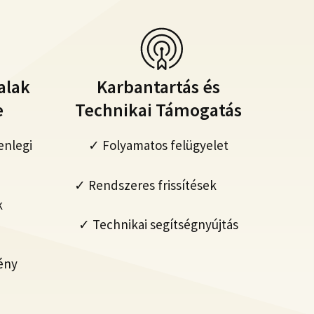
alak
Karbantartás és
e
Technikai Támogatás
enlegi
✓ Folyamatos felügyelet
✓ Rendszeres frissítések
k
✓ Technikai segítségnyújtás
ény