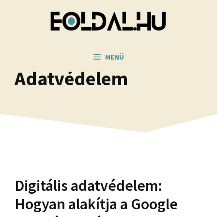
Kilépés
a
tartalomba
MENÜ
Adatvédelem
Digitális adatvédelem:
Hogyan alakítja a Google