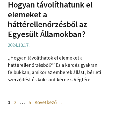
Hogyan távolíthatunk el
elemeket a
háttérellenőrzésből az
Egyesült Államokban?
2024.10.17.
„Hogyan távolíthatok el elemeket a
háttérellenőrzésből?” Ez a kérdés gyakran
felbukkan, amikor az emberek állást, bérleti
szerződést és kölcsönt kérnek. Végtére
Oldal
Oldal
Oldal
1
2
…
5
Következő
→