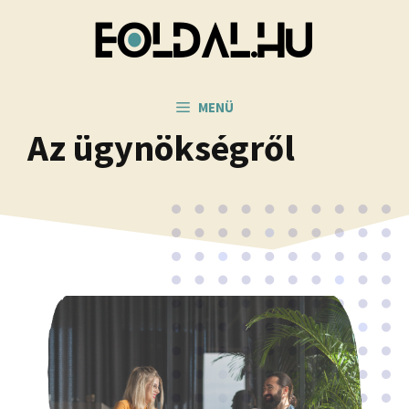
Kilépés
a
tartalomba
MENÜ
Az ügynökségről