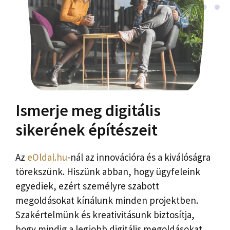
Ismerje meg digitális
sikerének építészeit
Az
eOldal.hu
-nál az innovációra és a kiválóságra
törekszünk. Hiszünk abban, hogy ügyfeleink
egyediek, ezért személyre szabott
megoldásokat kínálunk minden projektben.
Szakértelmünk és kreativitásunk biztosítja,
hogy mindig a legjobb digitális megoldásokat