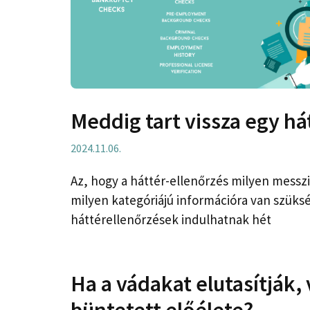
Meddig tart vissza egy há
2024.11.06.
Az, hogy a háttér-ellenőrzés milyen messzi
milyen kategóriájú információra van szüksé
háttérellenőrzések indulhatnak hét
Ha a vádakat elutasítják,
büntetett előélete?