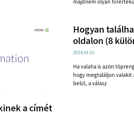
majdnem olyan hírértékű
Hogyan találha
oldalon (8 kül
2024.10.23.
Ha valaha is azon töpren
hogy megtaláljon valakit
belül, a válasz
kinek a címét