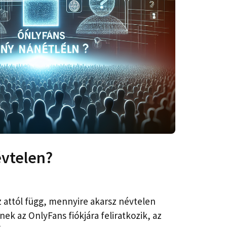
évtelen?
 attól függ, mennyire akarsz névtelen
nek az OnlyFans fiókjára feliratkozik, az