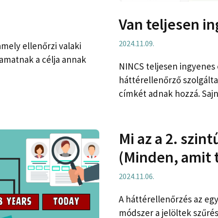
Van teljesen i
2024.11.09.
mely ellenőrzi valaki
yamatnak a célja annak
NINCS teljesen ingyenes o
háttérellenőrző szolgált
címkét adnak hozzá. Saj
Mi az a 2. szin
(Minden, amit 
2024.11.06.
A háttérellenőrzés az eg
módszer a jelöltek szűré