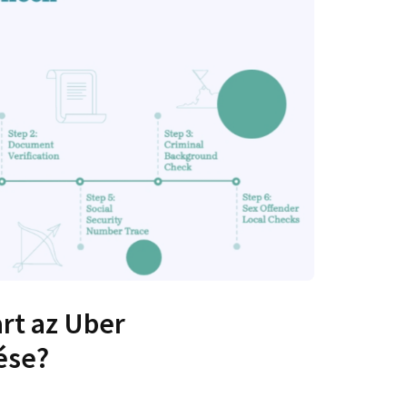
art az Uber
ése?