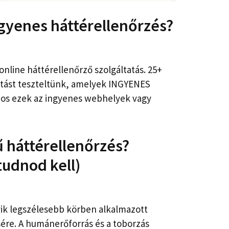
ngyenes háttérellenőrzés?
nline háttérellenőrző szolgáltatás. 25+
atást teszteltünk, amelyek INGYENES
nos ezek az ingyenes webhelyek vagy
tű háttérellenőrzés?
tudnod kell)
yik legszélesebb körben alkalmazott
sére. A humánerőforrás és a toborzás