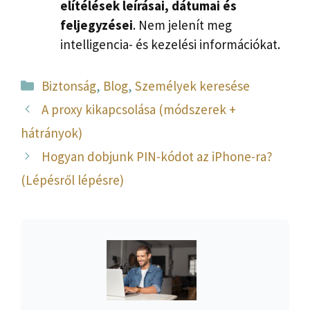
elítélések leírásai, dátumai és
feljegyzései
. Nem jelenít meg
intelligencia- és kezelési információkat.
Kategória
Biztonság
,
Blog
,
Személyek keresése
A proxy kikapcsolása (módszerek +
hátrányok)
Hogyan dobjunk PIN-kódot az iPhone-ra?
(Lépésről lépésre)