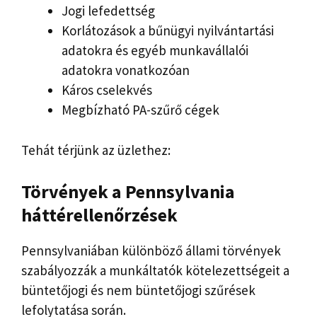
Jogi lefedettség
Korlátozások a bűnügyi nyilvántartási
adatokra és egyéb munkavállalói
adatokra vonatkozóan
Káros cselekvés
Megbízható PA-szűrő cégek
Tehát térjünk az üzlethez:
Törvények a
Pennsylvania
háttérellenőrzések
Pennsylvaniában különböző állami törvények
szabályozzák a munkáltatók kötelezettségeit a
büntetőjogi és nem büntetőjogi szűrések
lefolytatása során.