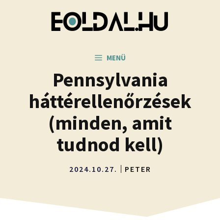
Kilépés
a
tartalomba
MENÜ
Pennsylvania
háttérellenőrzések
(minden, amit
tudnod kell)
2024.10.27.
PETER