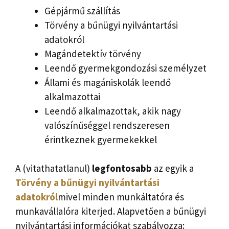
Gépjármű szállítás
Törvény a bűnügyi nyilvántartási
adatokról
Magándetektív törvény
Leendő gyermekgondozási személyzet
Állami és magániskolák leendő
alkalmazottai
Leendő alkalmazottak, akik nagy
valószínűséggel rendszeresen
érintkeznek gyermekekkel
A (vitathatatlanul)
legfontosabb
az egyik a
Törvény a bűnügyi nyilvántartási
adatokról
mivel minden munkáltatóra és
munkavállalóra kiterjed. Alapvetően a bűnügyi
nyilvántartási információkat szabályozza: