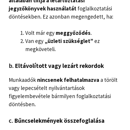
általában tiltja a letartóztatási
jegyzőkönyvek használatát
foglalkoztatási
döntésekben. Ez azonban megengedett, ha:
Volt már egy
meggyőződés
.
Van egy
„üzleti szükséglet”
ez
megköveteli.
b.
Eltávolított vagy lezárt rekordok
Munkaadók
nincsenek felhatalmazva
a törölt
vagy lepecsételt nyilvántartások
figyelembevétele bármilyen foglalkoztatási
döntésben.
c.
Bűncselekmények összefoglalása