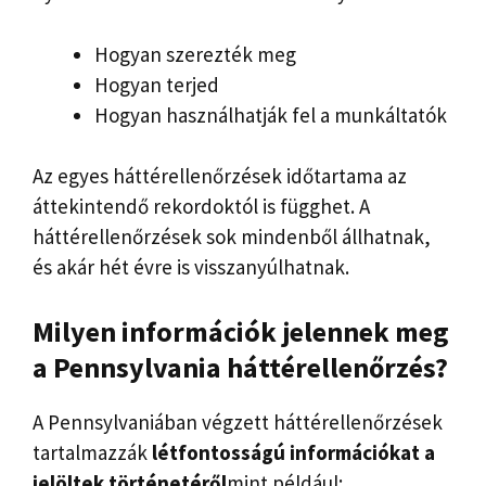
Hogyan szerezték meg
Hogyan terjed
Hogyan használhatják fel a munkáltatók
Az egyes háttérellenőrzések időtartama az
áttekintendő rekordoktól is függhet. A
háttérellenőrzések sok mindenből állhatnak,
és akár hét évre is visszanyúlhatnak.
Milyen információk jelennek meg
a
Pennsylvania háttérellenőrzés
?
A Pennsylvaniában végzett háttérellenőrzések
tartalmazzák
létfontosságú információkat a
jelöltek történetéről
mint például: