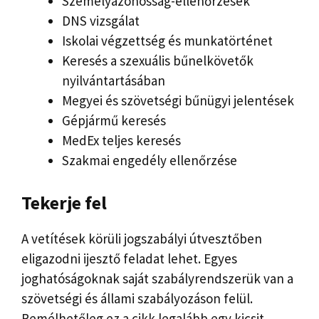
Személyazonosság-ellenőrzések
DNS vizsgálat
Iskolai végzettség és munkatörténet
Keresés a szexuális bűnelkövetők
nyilvántartásában
Megyei és szövetségi bűnügyi jelentések
Gépjármű keresés
MedEx teljes keresés
Szakmai engedély ellenőrzése
Tekerje fel
A vetítések körüli jogszabályi útvesztőben
eligazodni ijesztő feladat lehet. Egyes
joghatóságoknak saját szabályrendszerük van a
szövetségi és állami szabályozáson felül.
Remélhetőleg ez a cikk legalább egy kicsit