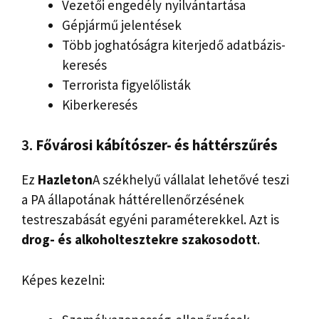
Vezetői engedély nyilvántartása
Gépjármű jelentések
Több joghatóságra kiterjedő adatbázis-
keresés
Terrorista figyelőlisták
Kiberkeresés
3.
Fővárosi kábítószer- és háttérszűrés
Ez
Hazleton
A székhelyű vállalat lehetővé teszi
a PA állapotának háttérellenőrzésének
testreszabását egyéni paraméterekkel. Azt is
drog- és alkoholtesztekre szakosodott
.
Képes kezelni: