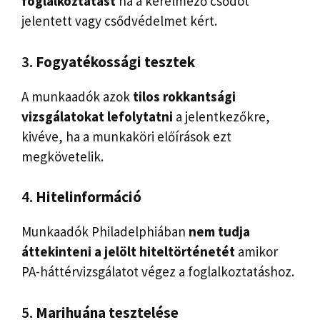
foglalkoztatást
ha a kérelmező csődöt
jelentett vagy csődvédelmet kért.
3.
Fogyatékossági tesztek
A munkaadók azok
tilos rokkantsági
vizsgálatokat lefolytatni
a jelentkezőkre,
kivéve, ha a munkaköri előírások ezt
megkövetelik.
4.
Hitelinformáció
Munkaadók Philadelphiában
nem tudja
áttekinteni a jelölt hiteltörténetét
amikor
PA-háttérvizsgálatot végez a foglalkoztatáshoz.
5.
Marihuána tesztelése