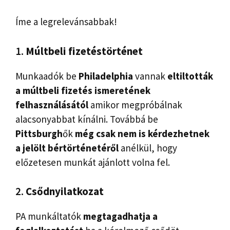
Íme a legrelevánsabbak!
1.
Múltbeli fizetéstörténet
Munkaadók be
Philadelphia
vannak
eltiltották
a múltbeli fizetés ismeretének
felhasználásától
amikor megpróbálnak
alacsonyabbat kínálni. Továbbá be
Pittsburgh
ők
még csak nem is kérdezhetnek
a jelölt bértörténetéről
anélkül, hogy
előzetesen munkát ajánlott volna fel.
2.
Csődnyilatkozat
PA munkáltatók
megtagadhatja a