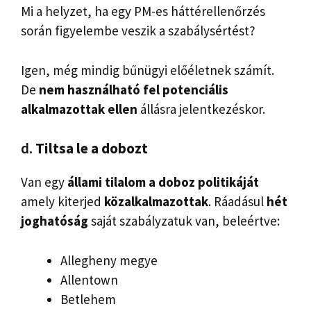
Mi a helyzet, ha egy PM-es háttérellenőrzés
során figyelembe veszik a szabálysértést?
Igen, még mindig bűnügyi előéletnek számít.
De
nem használható fel potenciális
alkalmazottak ellen
állásra jelentkezéskor.
d.
Tiltsa le a dobozt
Van egy
állami tilalom a doboz politikáját
amely kiterjed
közalkalmazottak
. Ráadásul
hét
joghatóság
saját szabályzatuk van, beleértve:
Allegheny megye
Allentown
Betlehem