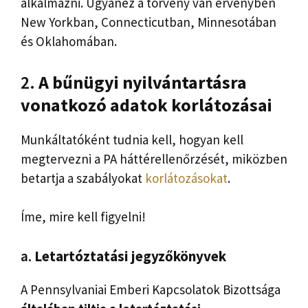
alkalmazni. Ugyanez a törvény van érvényben
New Yorkban, Connecticutban, Minnesotában
és Oklahomában.
2.
A bűnügyi nyilvántartásra
vonatkozó adatok korlátozásai
Munkáltatóként tudnia kell, hogyan kell
megtervezni a PA háttérellenőrzését, miközben
betartja a szabályokat
korlátozásokat
.
Íme, mire kell figyelni!
a.
Letartóztatási jegyzőkönyvek
A Pennsylvaniai Emberi Kapcsolatok Bizottsága