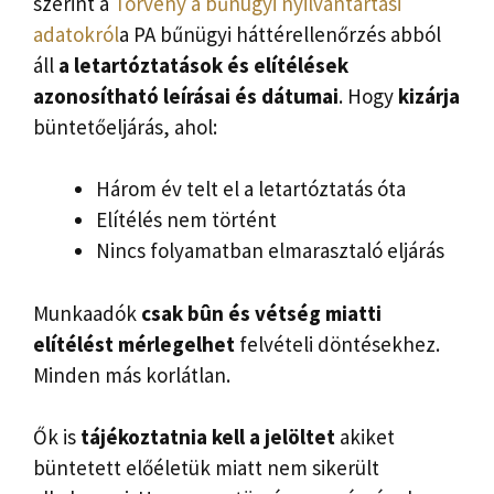
szerint a
Törvény a bűnügyi nyilvántartási
adatokról
a PA bűnügyi háttérellenőrzés abból
áll
a letartóztatások és elítélések
azonosítható leírásai és dátumai
. Hogy
kizárja
büntetőeljárás, ahol:
Három év telt el a letartóztatás óta
Elítélés nem történt
Nincs folyamatban elmarasztaló eljárás
Munkaadók
csak bûn és vétség miatti
elítélést mérlegelhet
felvételi döntésekhez.
Minden más korlátlan.
Ők is
tájékoztatnia kell a jelöltet
akiket
büntetett előéletük miatt nem sikerült