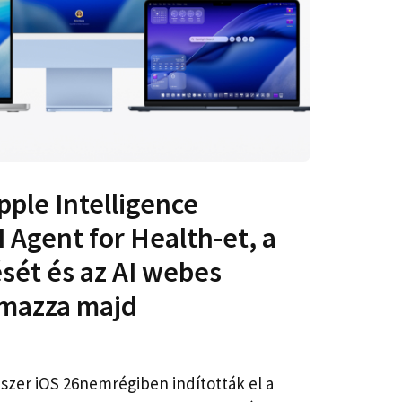
Apple Intelligence
I Agent for Health-et, a
ését és az AI webes
lmazza majd
szer iOS 26nemrégiben indították el a