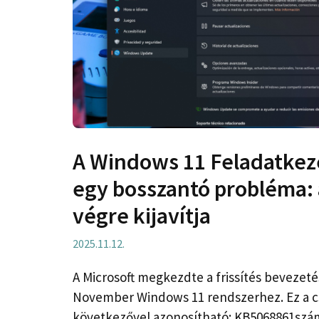
A Windows 11 Feladatkez
egy bosszantó probléma: a
végre kijavítja
2025.11.12.
A Microsoft megkezdte a frissítés bevezet
November Windows 11 rendszerhez. Ez a c
következővel azonosítható: KB5068861szá