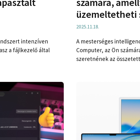
pasztalt
számára, amell
üzemeltetheti
2025.11.18.
endszert intenzíven
A mesterséges intelligenc
z a fájlkezelő által
Computer, az Ön számára
szeretnének az összetett