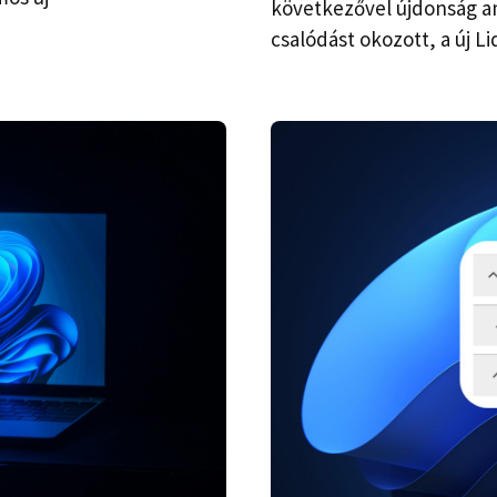
következővel újdonság 
csalódást okozott, a új Li