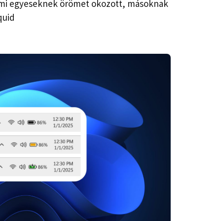
ami egyeseknek örömet okozott, másoknak
quid