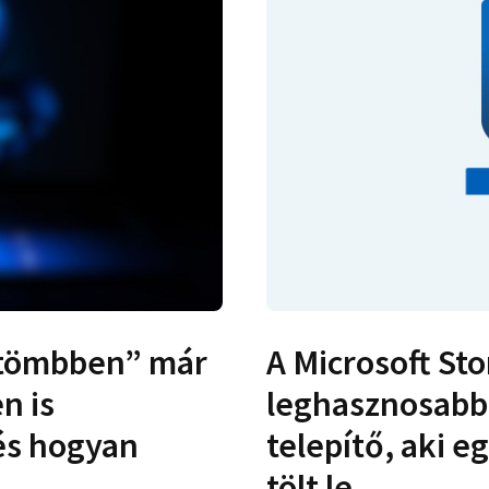
ttömbben” már
A Microsoft Sto
n is
leghasznosabb 
 és hogyan
telepítő, aki e
tölt le