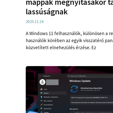
mappák megnyitásakor ta
lassúságnak
2025.11.24.
A Windows 11 felhasználók, különösen a r
használók körében az egyik visszatérő panas
közvetített elnehezülés érzése. Ez