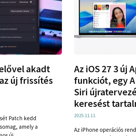
elővel akadt
Az iOS 27 3 új 
z új frissítés
funkciót, egy A
Siri újratervez
keresést tarta
2025.11.11.
ését Patch kedd
somag, amely a
Az iPhone operációs rend
mos új