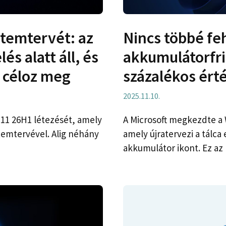
temtervét: az
Nincs többé fe
és alatt áll, és
akkumulátorfri
 céloz meg
százalékos érté
2025.11.10.
11 26H1 létezését, amely
A Microsoft megkezdte a 
 ütemtervével. Alig néhány
amely újratervezi a tálca
akkumulátor ikont. Ez az