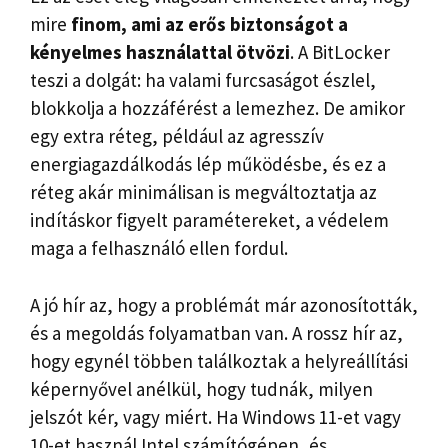
mire
finom, ami az erős biztonságot a
kényelmes használattal ötvözi
. A BitLocker
teszi a dolgát: ha valami furcsaságot észlel,
blokkolja a hozzáférést a lemezhez. De amikor
egy extra réteg, például az agresszív
energiagazdálkodás lép működésbe, és ez a
réteg akár minimálisan is megváltoztatja az
indításkor figyelt paramétereket, a védelem
maga a felhasználó ellen fordul.
A jó hír az, hogy a problémát már azonosították,
és a megoldás folyamatban van. A rossz hír az,
hogy egynél többen találkoztak a helyreállítási
képernyővel anélkül, hogy tudnák, milyen
jelszót kér, vagy miért. Ha Windows 11-et vagy
10-et használ Intel számítógépen, és