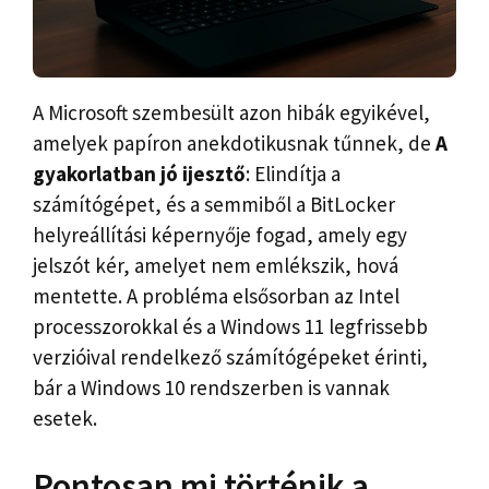
A Microsoft szembesült azon hibák egyikével,
amelyek papíron anekdotikusnak tűnnek, de
A
gyakorlatban jó ijesztő
: Elindítja a
számítógépet, és a semmiből a BitLocker
helyreállítási képernyője fogad, amely egy
jelszót kér, amelyet nem emlékszik, hová
mentette. A probléma elsősorban az Intel
processzorokkal és a Windows 11 legfrissebb
verzióival rendelkező számítógépeket érinti,
bár a Windows 10 rendszerben is vannak
esetek.
Pontosan mi történik a