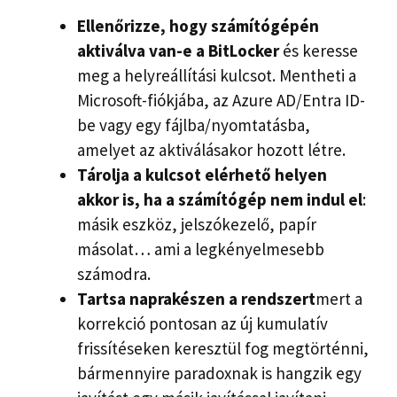
Ellenőrizze, hogy számítógépén
aktiválva van-e a BitLocker
és keresse
meg a helyreállítási kulcsot. Mentheti a
Microsoft-fiókjába, az Azure AD/Entra ID-
be vagy egy fájlba/nyomtatásba,
amelyet az aktiválásakor hozott létre.
Tárolja a kulcsot elérhető helyen
akkor is, ha a számítógép nem indul el
:
másik eszköz, jelszókezelő, papír
másolat… ami a legkényelmesebb
számodra.
Tartsa naprakészen a rendszert
mert a
korrekció pontosan az új kumulatív
frissítéseken keresztül fog megtörténni,
bármennyire paradoxnak is hangzik egy