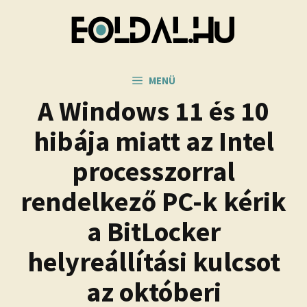
Kilépés
a
tartalomba
MENÜ
A Windows 11 és 10
hibája miatt az Intel
processzorral
rendelkező PC-k kérik
a BitLocker
helyreállítási kulcsot
az októberi