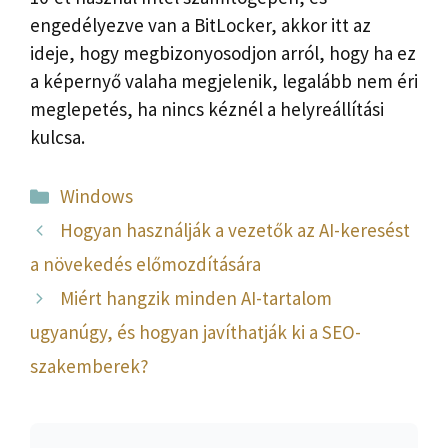
engedélyezve van a BitLocker, akkor itt az
ideje, hogy megbizonyosodjon arról, hogy ha ez
a képernyő valaha megjelenik, legalább nem éri
meglepetés, ha nincs kéznél a helyreállítási
kulcsa.
Kategória
Windows
Hogyan használják a vezetők az AI-keresést
a növekedés előmozdítására
Miért hangzik minden AI-tartalom
ugyanúgy, és hogyan javíthatják ki a SEO-
szakemberek?