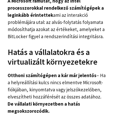
A Microsoft rámutat, hogy az Intel
processzorokkal rendelkező számítógépek a
leginkább érintettek
ami az interakció
problémájára utal: az alvás-folytatás folyamata
módosíthatja azokat az értékeket, amelyeket a
BitLocker figyel a rendszerindítási integritásra.
Hatás a vállalatokra és a
virtualizált környezetekre
Otthoni számítógépen a kár már jelentős
– Ha
a helyreállítási kulcs nincs elmentve Microsoft-
fiókjában, kinyomtatva vagy jelszókezelőben,
elveszítheti hozzáférését az összes adatához.
De vállalati környezetben a hatás
megsokszorozódik.