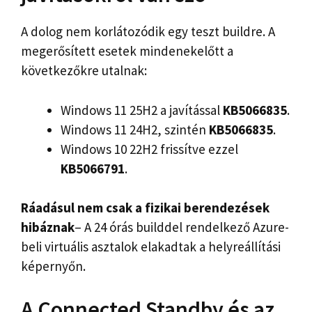
A dolog nem korlátozódik egy teszt buildre. A
megerősített esetek mindenekelőtt a
következőkre utalnak:
Windows 11 25H2 a javítással
KB5066835
.
Windows 11 24H2, szintén
KB5066835
.
Windows 10 22H2 frissítve ezzel
KB5066791
.
Ráadásul nem csak a fizikai berendezések
hibáznak
– A 24 órás builddel rendelkező Azure-
beli virtuális asztalok elakadtak a helyreállítási
képernyőn.
A Connected Standby és az