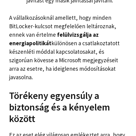
javítást egy másik javítással javítani.
A vállalkozásoknál amellett, hogy minden
BitLocker-kulcsot megfelelően leltároznak,
ennek van értelme
felülvizsgálja az
energiapolitikát
különösen a csatlakoztatott
készenléti móddal kapcsolatosakat, és
szigorúan kövesse a Microsoft megjegyzéseit
arra az esetre, ha ideiglenes módosításokat
javasolna.
Törékeny egyensúly a
biztonság és a kényelem
között
Ez az eset elég világosan emlékeztet arra, hogy