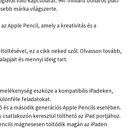
iával való kapcsolatát. 947 milliárd dolláros piaci
sebb márka világszerte.
az Apple Pencil, amely a kreativitás és a
ltöltésével, ez a cikk neked szól. Olvasson tovább,
apjait és mennyi ideig tart.
termelékenység eszköze a kompatibilis iPadeken,
 különféle feladatokat.
ő és a második generációs Apple Pencils esetében.
y csatlakozón keresztül tölthető az iPad portjához.
encils mágnesesen töltődik magán az iPaden