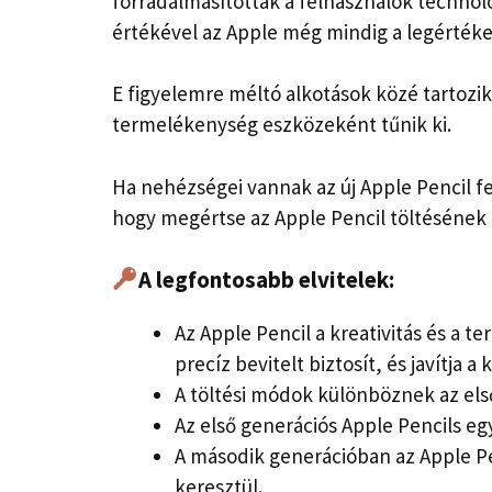
forradalmasították a felhasználók technológ
értékével az Apple még mindig a legértéke
E figyelemre méltó alkotások közé tartozik 
termelékenység eszközeként tűnik ki.
Ha nehézségei vannak az új Apple Pencil fe
hogy megértse az Apple Pencil töltésének al
A legfontosabb elvitelek:
Az Apple Pencil a kreativitás és a 
precíz bevitelt biztosít, és javítja a
A töltési módok különböznek az els
Az első generációs Apple Pencils eg
A második generációban az Apple P
keresztül.