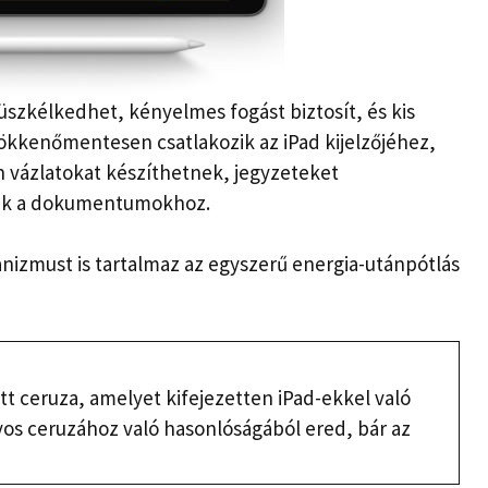
büszkélkedhet, kényelmes fogást biztosít, és kis
ökkenőmentesen csatlakozik az iPad kijelzőjéhez,
n vázlatokat készíthetnek, jegyzeteket
nek a dokumentumokhoz.
nizmust is tartalmaz az egyszerű energia-utánpótlás
ett ceruza, amelyet kifejezetten iPad-ekkel való
os ceruzához való hasonlóságából ered, bár az