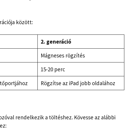
ációja között:
2. generáció
Mágneses rögzítés
15-20 perc
ltőportjához
Rögzítse az iPad jobb oldalához
ozóval rendelkezik a töltéshez. Kövesse az alábbi
ez: