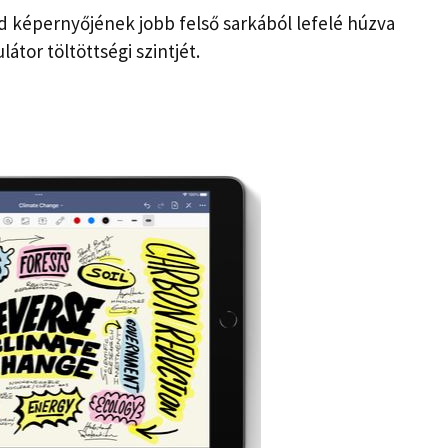
d képernyőjének jobb felső sarkából lefelé húzva
átor töltöttségi szintjét.