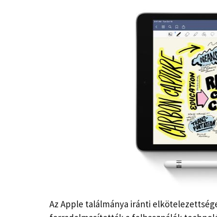
Az Apple találmánya iránti elkötelezettsé