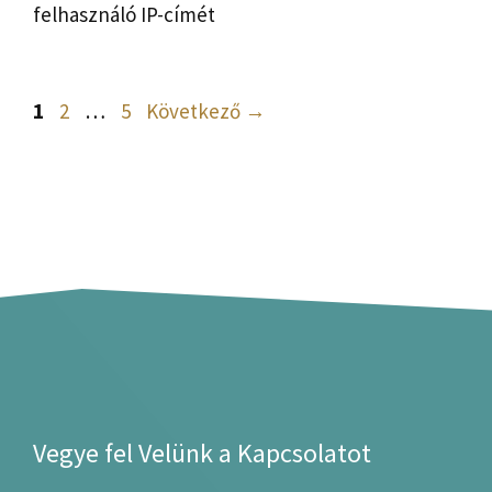
felhasználó IP-címét
Oldal
Oldal
Oldal
1
2
…
5
Következő
→
Vegye fel Velünk a Kapcsolatot