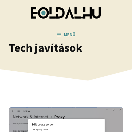
Kilépés
a
tartalomba
MENÜ
Tech javítások