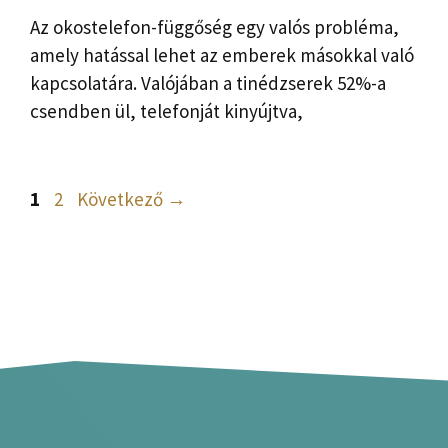
Az okostelefon-függőség egy valós probléma,
amely hatással lehet az emberek másokkal való
kapcsolatára. Valójában a tinédzserek 52%-a
csendben ül, telefonját kinyújtva,
Oldal
Oldal
1
2
Következő
→