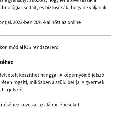
az egyensúlyt aközött, hogy lehetővé teszik a
hnológia csodáit, és biztosítsák, hogy ne váljanak
ontjai. 2022-ben 20%-kal nőtt az online
kori módjai iOS rendszeren:
éséhez
lvételt készíthet hanggal. A képernyőidő-jelszó
réten rögzíti, miközben a szülő beírja. A gyermek
i a jelszót.
ítéséhez kövesse az alábbi lépéseket: