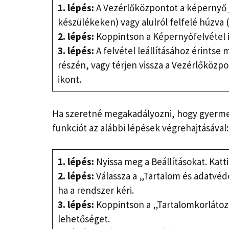
1. lépés:
A Vezérlőközpontot a képernyő j
készülékeken) vagy alulról felfelé húzva 
2. lépés:
Koppintson a Képernyőfelvétel i
3. lépés:
A felvétel leállításához érintse 
részén, vagy térjen vissza a Vezérlőközp
ikont.
Ha szeretné megakadályozni, hogy gyermeke
funkciót az alábbi lépések végrehajtásával:
1. lépés:
Nyissa meg a Beállításokat. Kat
2. lépés:
Válassza a „Tartalom és adatvéde
ha a rendszer kéri.
3. lépés:
Koppintson a „Tartalomkorlátoz
lehetőséget.