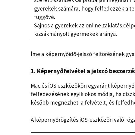
szerető szándékkal próbálják megtalálni 
gyerekek számára, hogy felfedezzék a tec
függővé.
Sajnos a gyerekek az online zaklatás célp
kizsákmányolt gyermekek aránya.
Íme a képernyőidő-jelszó feltörésének gya
1. Képernyőfelvétel a jelszó beszerz
Mac és iOS eszközökön egyaránt képernyőfe
felfedezésének egyik okos módja, ha diszk
később megnézheti a felvételt, és felfedhet
A képernyőrögzítés iOS-eszközön való rögz