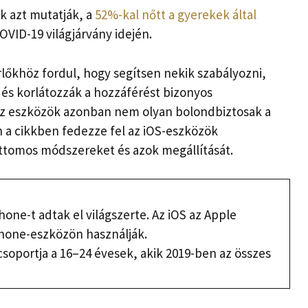
ok azt mutatják, a
52%-kal nőtt a gyerekek által
VID-19 világjárvány idején.
őkhöz fordul, hogy segítsen nekik szabályozni,
és korlátozzák a hozzáférést bizonyos
z eszközök azonban nem olyan bolondbiztosak a
 a cikkben fedezze fel az iOS-eszközök
attomos módszereket és azok megállítását.
Phone-t adtak el világszerte. Az iOS az Apple
Phone-eszközön használják.
soportja a 16–24 évesek, akik 2019-ben az összes