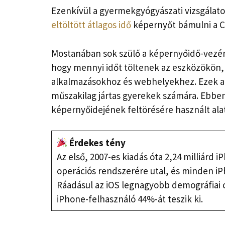
Ezenkívül a gyermekgyógyászati ​​vizsgálat
eltöltött átlagos idő
képernyőt bámulni a CO
Mostanában sok szülő a képernyőidő-vezérl
hogy mennyi időt töltenek az eszközökön, 
alkalmazásokhoz és webhelyekhez. Ezek a
műszakilag jártas gyerekek számára. Ebben
képernyőidejének feltörésére használt al
Érdekes tény
Az első, 2007-es kiadás óta 2,24 milliárd i
operációs rendszerére utal, és minden i
Ráadásul az iOS legnagyobb demográfiai c
iPhone-felhasználó 44%-át teszik ki.