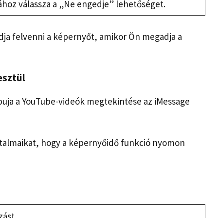
ához válassza a „Ne engedje” lehetőséget.
dja felvenni a képernyőt, amikor Ön megadja a
esztül
puja a YouTube-videók megtekintése az iMessage
rtalmaikat, hogy a képernyőidő funkció nyomon
ást.