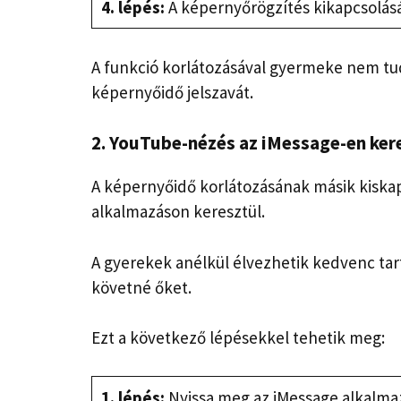
4. lépés:
A képernyőrögzítés kikapcsolás
A funkció korlátozásával gyermeke nem tu
képernyőidő jelszavát.
2. YouTube-nézés az iMessage-en ker
A képernyőidő korlátozásának másik kiska
alkalmazáson keresztül.
A gyerekek anélkül élvezhetik kedvenc ta
követné őket.
Ezt a következő lépésekkel tehetik meg:
1. lépés:
Nyissa meg az iMessage alkalmaz