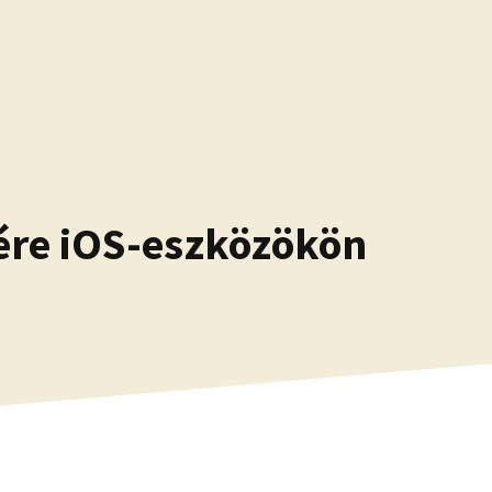
ére iOS-eszközökön