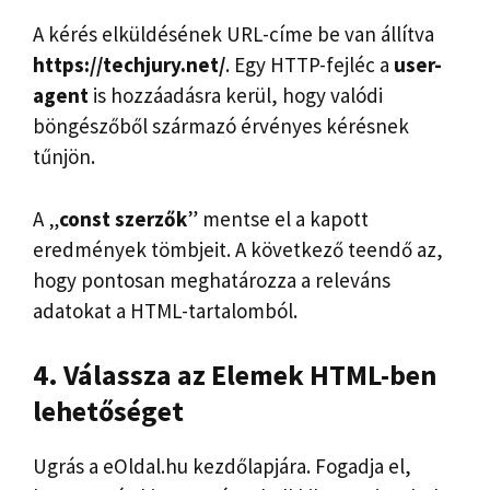
A kérés elküldésének URL-címe be van állítva
https://techjury.net/
. Egy HTTP-fejléc a
user-
agent
is hozzáadásra kerül, hogy valódi
böngészőből származó érvényes kérésnek
tűnjön.
A „
const szerzők
” mentse el a kapott
eredmények tömbjeit. A következő teendő az,
hogy pontosan meghatározza a releváns
adatokat a HTML-tartalomból.
4. Válassza az Elemek HTML-ben
lehetőséget
Ugrás a eOldal.hu kezdőlapjára. Fogadja el,