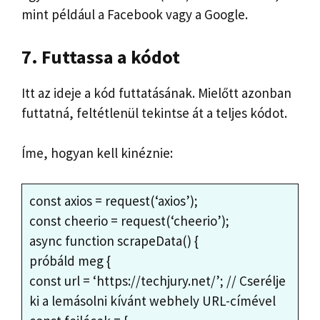
mint például a Facebook vagy a Google.
7. Futtassa a kódot
Itt az ideje a kód futtatásának. Mielőtt azonban
futtatná, feltétlenül tekintse át a teljes kódot.
Íme, hogyan kell kinéznie:
const axios = request(‘axios’);
const cheerio = request(‘cheerio’);
async function scrapeData() {
próbáld meg {
const url = ‘https://techjury.net/’; // Cserélje
ki a lemásolni kívánt webhely URL-címével