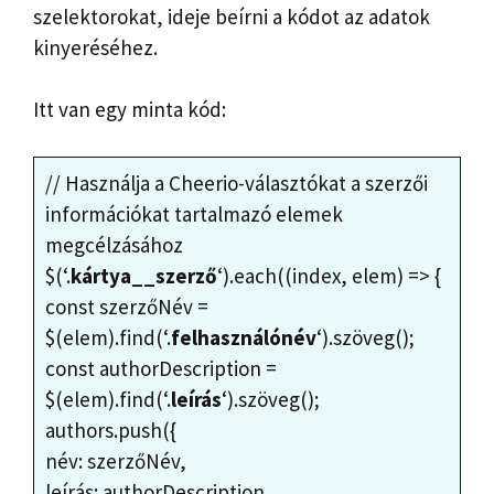
szelektorokat, ideje beírni a kódot az adatok
kinyeréséhez.
Itt van egy minta kód:
// Használja a Cheerio-választókat a szerzői
információkat tartalmazó elemek
megcélzásához
$(‘.
kártya__szerző
‘).each((index, elem) => {
const szerzőNév =
$(elem).find(‘.
felhasználónév
‘).szöveg();
const authorDescription =
$(elem).find(‘.
leírás
‘).szöveg();
authors.push({
név: szerzőNév,
leírás: authorDescription