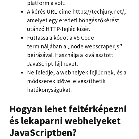
platformja volt.
A kérés URL-címe https://techjury.net/,
amelyet egy eredeti böngészőkérést
utánzó HTTP-fejléc kísér.
Futtassa a kódot a VS Code
termináljában a „node webscraper.js”
beírásával. Használja a kiválasztott
JavaScript fájlnevet.
Ne feledje, a webhelyek fejlődnek, és a
módszerek idővel elveszíthetik
hatékonyságukat.
Hogyan lehet feltérképezni
és lekaparni webhelyeket
JavaScriptben?