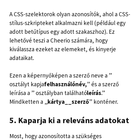
A CSS-szelektorok olyan azonosítók, ahol a CSS-
stílus-szkripteket alkalmazni kell (például egy
adott betűtípus egy adott szakaszhoz). Ez
lehetővé teszi a Cheerio számára, hogy
kiválassza ezeket az elemeket, és kinyerje
adataikat.
Ezen a képernyőképen a szerző neve a ”
osztályt kapja
felhasználónév,
” és a szerző
leírása a ” osztályban található
leírás
.”
Mindketten a „
kártya__szerző
” konténer.
5. Kaparja ki a releváns adatokat
Most, hogy azonosította a szükséges