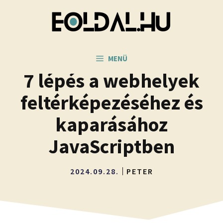
Kilépés
a
tartalomba
MENÜ
7 lépés a webhelyek
feltérképezéséhez és
kaparásához
JavaScriptben
2024.09.28.
PETER