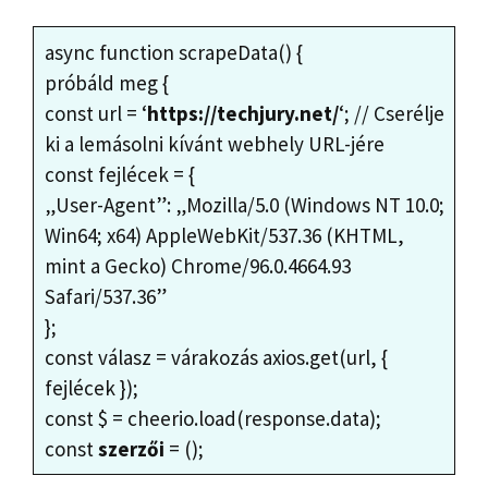
async function scrapeData() {
próbáld meg {
const url = ‘
https://techjury.net/
‘; // Cserélje
ki a lemásolni kívánt webhely URL-jére
const fejlécek = {
„User-Agent”: „Mozilla/5.0 (Windows NT 10.0;
Win64; x64) AppleWebKit/537.36 (KHTML,
mint a Gecko) Chrome/96.0.4664.93
Safari/537.36”
};
const válasz = várakozás axios.get(url, {
fejlécek });
const $ = cheerio.load(response.data);
const
szerzői
= ();