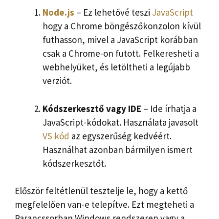
Node.js
– Ez lehetővé teszi
JavaScript
hogy a Chrome böngészőkonzolon kívül
futhasson, mivel a JavaScript korábban
csak a Chrome-on futott. Felkeresheti a
webhelyüket, és letöltheti a legújabb
verziót.
Kódszerkesztő vagy IDE
– Ide írhatja a
JavaScript-kódokat. Használata javasolt
VS kód
az egyszerűség kedvéért.
Használhat azonban bármilyen ismert
kódszerkesztőt.
Először feltétlenül tesztelje le, hogy a kettő
megfelelően van-e telepítve. Ezt megteheti a
Parancssorban Windows rendszeren vagy a