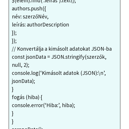
$(elem).find(‘.leírás’).text();
authors.push({
név: szerzőNév,
leírás: authorDescription
});
});
// Konvertálja a kimásolt adatokat JSON-ba
const jsonData = JSON.stringify(szerzők,
null, 2);
console.log(‘Kimásolt adatok (JSON):\n’,
jsonData);
}
fogás (hiba) {
console.error(‘Hiba:’, hiba);
}
}