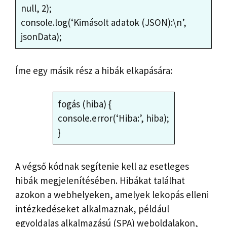
null, 2);
console.log(‘Kimásolt adatok (JSON):\n’,
jsonData);
Íme egy másik rész a hibák elkapására:
fogás (hiba) {
console.error(‘Hiba:’, hiba);
}
A végső kódnak segítenie kell az esetleges
hibák megjelenítésében. Hibákat találhat
azokon a webhelyeken, amelyek lekopás elleni
intézkedéseket alkalmaznak, például
egyoldalas alkalmazású (SPA) weboldalakon,