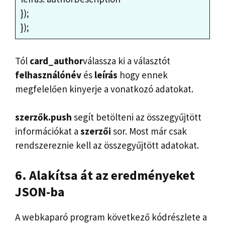
});
});
Tól
card_author
válassza ki a választót
felhasználónév
és
leírás
hogy ennek
megfelelően kinyerje a vonatkozó adatokat.
szerzők.push
segít betölteni az összegyűjtött
információkat a
szerzői
sor. Most már csak
rendszereznie kell az összegyűjtött adatokat.
6. Alakítsa át az eredményeket
JSON-ba
A webkaparó program következő kódrészlete a