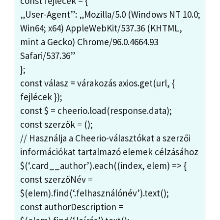
const fejlécek = {
„User-Agent”: „Mozilla/5.0 (Windows NT 10.0;
Win64; x64) AppleWebKit/537.36 (KHTML,
mint a Gecko) Chrome/96.0.4664.93
Safari/537.36”
};
const válasz = várakozás axios.get(url, {
fejlécek });
const $ = cheerio.load(response.data);
const szerzők = ();
// Használja a Cheerio-választókat a szerzői
információkat tartalmazó elemek célzásához
$(‘.card__author’).each((index, elem) => {
const szerzőNév =
$(elem).find(‘.felhasználónév’).text();
const authorDescription =