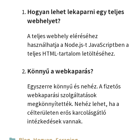
Hogyan lehet lekaparni egy teljes
webhelyet?
A teljes webhely eléréséhez
használhatja a Node.js-t JavaScriptben a
teljes HTML-tartalom letöltéséhez.
Könnyű a webkaparás?
Egyszerre könnyű és nehéz. A fizetős
webkaparási szolgáltatások
megkönnyítették. Nehéz lehet, ha a
célterületen erős karcolásgátló
intézkedések vannak.
Kategória
Blog
,
Hogyan
,
Scraping