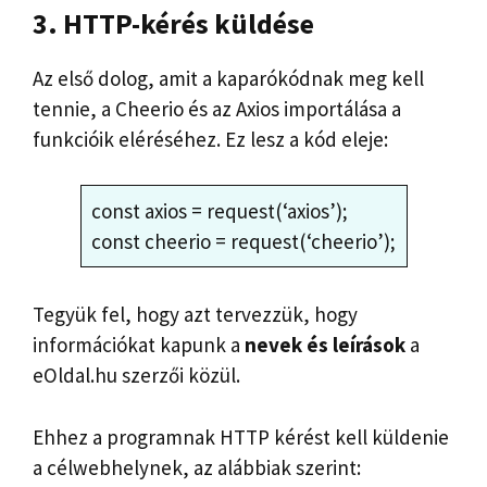
3. HTTP-kérés küldése
Az első dolog, amit a kaparókódnak meg kell
tennie, a Cheerio és az Axios importálása a
funkcióik eléréséhez. Ez lesz a kód eleje:
const axios = request(‘axios’);
const cheerio = request(‘cheerio’);
Tegyük fel, hogy azt tervezzük, hogy
információkat kapunk a
nevek és leírások
a
eOldal.hu szerzői közül.
Ehhez a programnak HTTP kérést kell küldenie
a célwebhelynek, az alábbiak szerint: