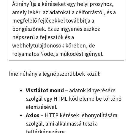
Átirányítja a kéréseket egy helyi proxyhoz,
amely lekéri az adatokat a célforrástól, és a
megfelelő fejlécekkel továbbítja a
böngészőnek. Ez az ingyenes eszköz
népszerű a fejlesztők és a
webhelytulajdonosok körében, de
folyamatos Node.js működést igényel.
Íme néhány a legnépszerűbbek közül:
Viszlátot mond
– adatok kinyerésére
szolgál egy HTML kód elemeibe történő
elemzésével.
Axios
– HTTP kérések lebonyolítására
szolgál, ami alkalmassá teszi a
feltérképezésre.