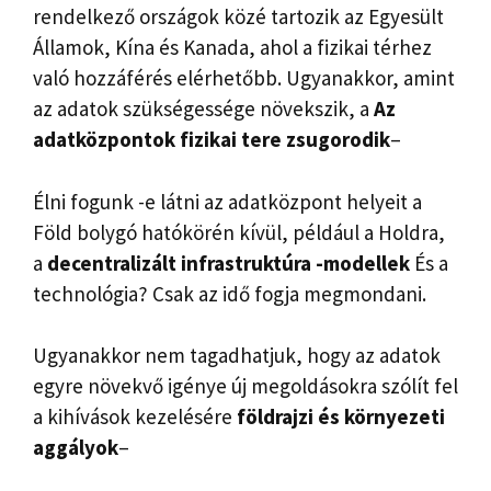
rendelkező országok közé tartozik az Egyesült
Államok, Kína és Kanada, ahol a fizikai térhez
való hozzáférés elérhetőbb. Ugyanakkor, amint
az adatok szükségessége növekszik, a
Az
adatközpontok fizikai tere zsugorodik
–
Élni fogunk -e látni az adatközpont helyeit a
Föld bolygó hatókörén kívül, például a Holdra,
a
decentralizált infrastruktúra -modellek
És a
technológia? Csak az idő fogja megmondani.
Ugyanakkor nem tagadhatjuk, hogy az adatok
egyre növekvő igénye új megoldásokra szólít fel
a kihívások kezelésére
földrajzi és környezeti
aggályok
–