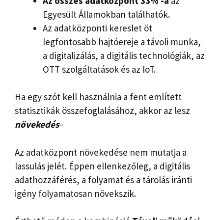
Az összes adatközpont 33% -a
az
Egyesült Államokban találhatók.
Az adatközponti kereslet öt
legfontosabb hajtóereje a távoli munka,
a digitalizálás, a digitális technológiák, az
OTT szolgáltatások és az IoT.
Ha egy szót kell használnia a fent említett
statisztikák összefoglalásához, akkor az lesz
növekedés
–
Az adatközpont növekedése nem mutatja a
lassulás jelét. Éppen ellenkezőleg, a digitális
adathozzáférés, a folyamat és a tárolás iránti
igény folyamatosan növekszik.