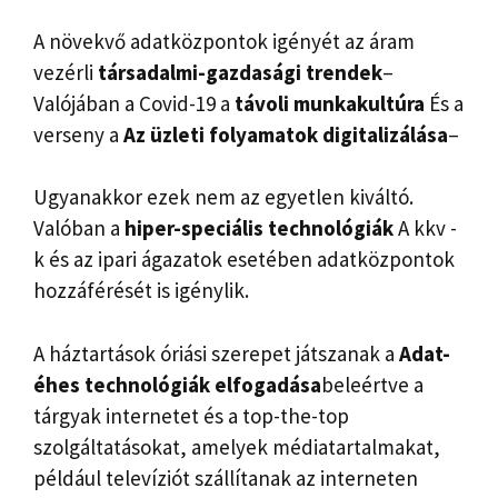
A növekvő adatközpontok igényét az áram
vezérli
társadalmi-gazdasági trendek
–
Valójában a Covid-19 a
távoli munkakultúra
És a
verseny a
Az üzleti folyamatok digitalizálása
–
Ugyanakkor ezek nem az egyetlen kiváltó.
Valóban a
hiper-speciális technológiák
A kkv -
k és az ipari ágazatok esetében adatközpontok
hozzáférését is igénylik.
A háztartások óriási szerepet játszanak a
Adat-
éhes technológiák elfogadása
beleértve a
tárgyak internetet és a top-the-top
szolgáltatásokat, amelyek médiatartalmakat,
például televíziót szállítanak az interneten