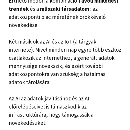
Érthető módon a kombináció
Távoli működési
trendek
és a
műszaki társadalom
: az
adatközponti piac méretének örökkévaló
növekedése.
Két másik ok az AI és az IoT (a tárgyak
internete). Mivel minden nap egyre több eszköz
csatlakozik az internethez, a generált adatok
mennyisége növekszik, és ezért további
adatközpontokra van szükség a hatalmas
adatok tárolására.
Az AI az adatok javításához és az AI
előrelépéseivel is támaszkodik az
infrastruktúrára, hogy támogassák a
növekedésüket.