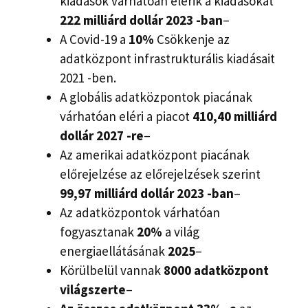
kiadások várhatóan elérik a kiadásokat
222 milliárd dollár 2023 -ban
–
A Covid-19 a
10%
Csökkenje az
adatközpont infrastrukturális kiadásait
2021 -ben.
A globális adatközpontok piacának
várhatóan eléri a piacot
410,40 milliárd
dollár 2027 -re
–
Az amerikai adatközpont piacának
előrejelzése az előrejelzések szerint
99,97 milliárd dollár 2023 -ban
–
Az adatközpontok várhatóan
fogyasztanak
20%
a világ
energiaellátásának
2025
–
Körülbelül vannak
8000 adatközpont
világszerte
–