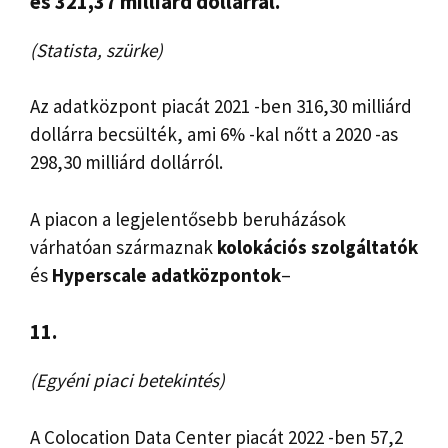
es 321,37 milliárd dollárral.
(Statista, szürke)
Az adatközpont piacát 2021 -ben 316,30 milliárd
dollárra becsülték, ami 6% -kal nőtt a 2020 -as
298,30 milliárd dollárról.
A piacon a legjelentősebb beruházások
várhatóan származnak
kolokációs szolgáltatók
és
Hyperscale adatközpontok
–
11.
(Egyéni piaci betekintés)
A Colocation Data Center piacát 2022 -ben 57,2