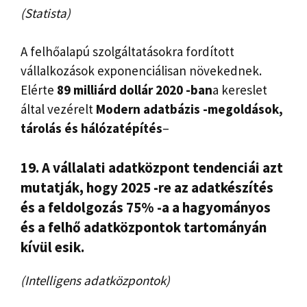
(Statista)
A felhőalapú szolgáltatásokra fordított
vállalkozások exponenciálisan növekednek.
Elérte
89 milliárd dollár 2020 -ban
a kereslet
által vezérelt
Modern adatbázis -megoldások,
tárolás és hálózatépítés
–
19. A vállalati adatközpont tendenciái azt
mutatják, hogy 2025 -re az adatkészítés
és a feldolgozás 75% -a a hagyományos
és a felhő adatközpontok tartományán
kívül esik.
(Intelligens adatközpontok)