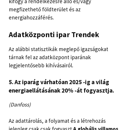
kifogy a rendelkezésre álló és/vagy
megfizethető földterület és az
energiahozzáférés.
Adatközponti ipar
Trendek
Az alábbi statisztikák meglepő igazságokat
tárnak fel az adatközpont iparának
legjelentősebb kihívásairól.
5. Az iparág várhatóan 2025 -ig a világ
energiaellátásának 20% -át fogyasztja.
(Danfoss)
Az adattárolás, a folyamat és a létrehozás
jelenleg csak csak fogyaszt
A globális villamos