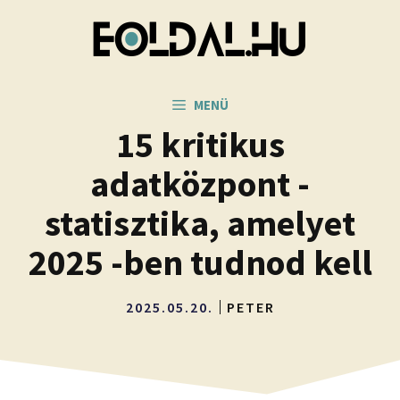
Kilépés
a
tartalomba
MENÜ
15 kritikus
adatközpont -
statisztika, amelyet
2025 -ben tudnod kell
2025.05.20.
PETER