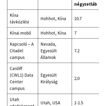
négyzetláb
Kína
Hohhot, Kína
10.7
távközlési
Kínai mobil
Hohhot, Kína
7
Kapcsoló – A
Nevada,
Citadel
Egyesült
7.2
campus
Államok
Cardiff
(CWL1) Data
Egyesült
2.0
Center
Királyság
campus
Utah
Utah, USA
1-1.5