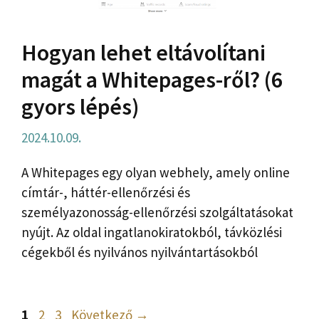
Hogyan lehet eltávolítani
magát a Whitepages-ről? (6
gyors lépés)
2024.10.09.
A Whitepages egy olyan webhely, amely online
címtár-, háttér-ellenőrzési és
személyazonosság-ellenőrzési szolgáltatásokat
nyújt. Az oldal ingatlanokiratokból, távközlési
cégekből és nyilvános nyilvántartásokból
Oldal
Oldal
Oldal
1
2
3
Következő
→