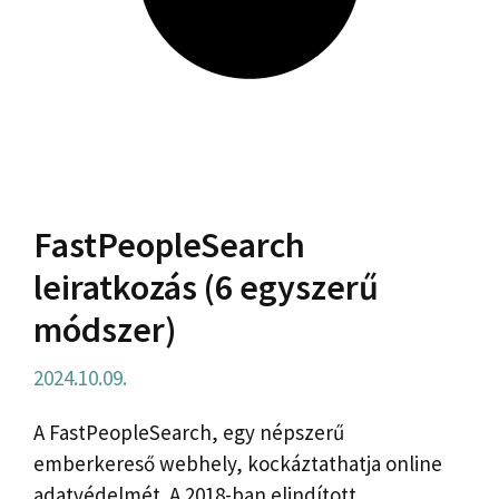
FastPeopleSearch
leiratkozás (6 egyszerű
módszer)
2024.10.09.
A FastPeopleSearch, egy népszerű
emberkereső webhely, kockáztathatja online
adatvédelmét. A 2018-ban elindított