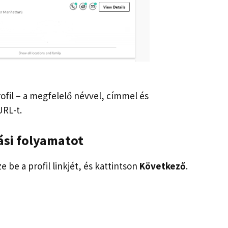
fil – a megfelelő névvel, címmel és
URL-t.
zási folyamatot
sze be a profil linkjét, és kattintson
Következő
.