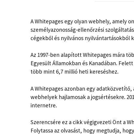
A Whitepages egy olyan webhely, amely onl
személyazonosság-ellenőrzési szolgáltatáso
cégekből és nyilvános nyilvántartásokból 
Az 1997-ben alapított Whitepages mára több
Egyesült Államokban és Kanadában. Felet
több mint 6,7 millió heti kereséshez.
A Whitepages azonban egy adatközvetítő, a
webhelyek hajlamosak a jogsértésekre. 201
internetre.
Szerencsére ez a cikk végigvezeti Önt a 
Folytassa az olvasást, hogy megtudja, hog