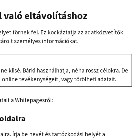
 való eltávolításhoz
lyet törnek fel. Ez kockáztatja az adatközvetítők
árolt személyes információkat.
e klisé. Bárki használhatja, néha rossz célokra. De
nline tevékenységeit, vagy törölheti adatait.
atait a Whitepagesről:
 oldalra
a. Írja be nevét és tartózkodási helyét a