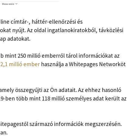
ine címtár-, háttér-ellenőrzési és
kat nyújt. Az oldal ingatlanokiratokból, távközlési
kap adatokat.
 mint 250 millió emberről tárol információkat az
t
2,1 millió ember
használja a Whitepages Networköt
mely összegyűjti az Ön adatait. Az ehhez hasonló
9-ben több mint 118 millió személyes adat került az
Whitepagestől származó információk megszerzésén.
yan.