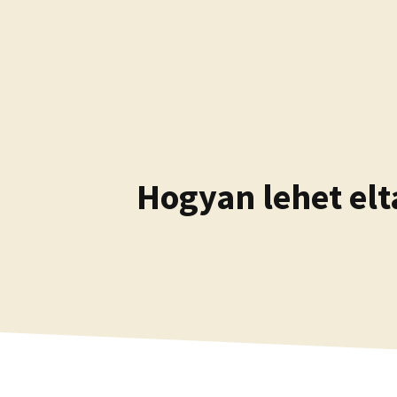
Kilépés
a
tartalomba
Hogyan lehet elt