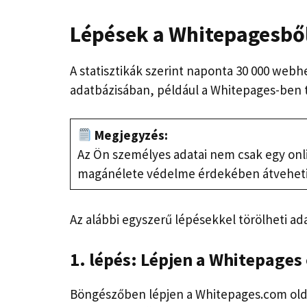
Lépések a Whitepagesből
A statisztikák szerint naponta 30 000 webhe
adatbázisában, például a Whitepages-ben t
Megjegyzés:
Az Ön személyes adatai nem csak egy onlin
magánélete védelme érdekében átveheti o
Az alábbi egyszerű lépésekkel törölheti ad
1. lépés: Lépjen a Whitepages
Böngészőben lépjen a Whitepages.com oldalr