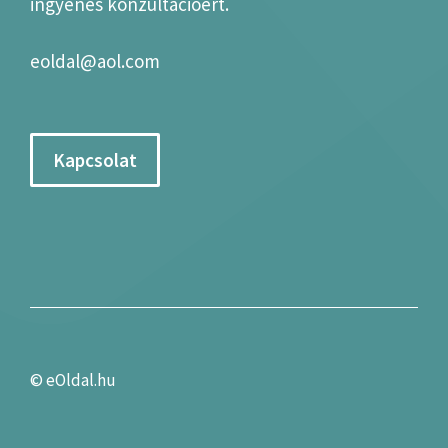
ingyenes konzultációért.
eoldal@aol.com
Kapcsolat
©
eOldal.hu