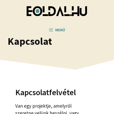
Kilépés
a
tartalomba
MENÜ
Kapcsolat
Kapcsolatfelvétel
Van egy projektje, amelyről
szeretne velünk beszélni, vagy