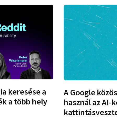
ia keresése a
A Google közös
ék a több hely
használ az AI-
a
kattintásvesz