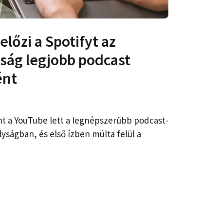
lőzi a Spotifyt az
yság legjobb podcast
ént
nt a YouTube lett a legnépszerűbb podcast-
lyságban, és első ízben múlta felül a