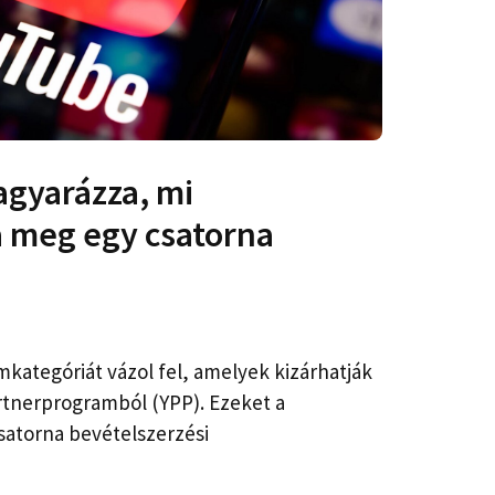
agyarázza, mi
a meg egy csatorna
kategóriát vázol fel, amelyek kizárhatják
rtnerprogramból (YPP). Ezeket a
satorna bevételszerzési