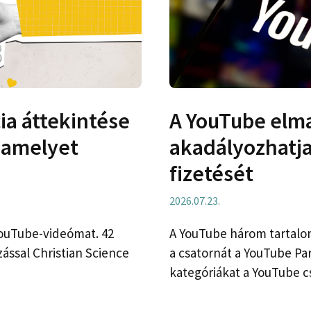
ia áttekintése
A YouTube elm
 amelyet
akadályozhatj
fizetését
2026.07.23.
YouTube-videómat. 42
A YouTube három tartalom
ással Christian Science
a csatornát a YouTube Pa
kategóriákat a YouTube c