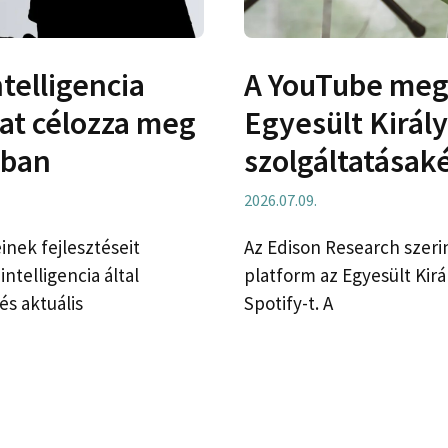
telligencia
A YouTube mege
kat célozza meg
Egyesült Királ
kban
szolgáltatásak
2026.07.09.
inek fejlesztéseit
Az Edison Research szeri
ntelligencia által
platform az Egyesült Kirá
és aktuális
Spotify-t. A