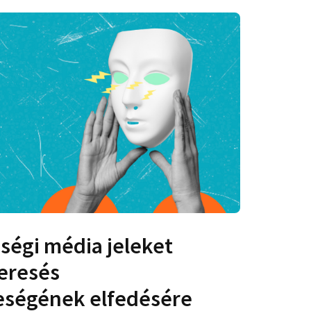
ségi média jeleket
keresés
teségének elfedésére