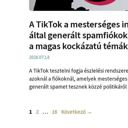
A TikTok a mesterséges in
által generált spamfióko
a magas kockázatú témá
2026.07.14.
A TikTok tesztelni fogja észlelési rendszere
azoknál a fiókoknál, amelyek mesterséges i
generált spamet tesznek közzé politikáról 
Oldal
Oldal
Oldal
1
2
…
16
Következő
→