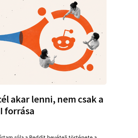
cél akar lenni, nem csak a
I forrása
rtam róla a Reddit bevételi története a