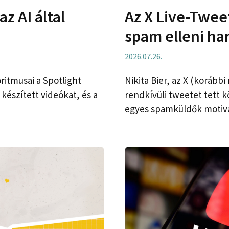
z AI által
Az X Live-Twee
spam elleni ha
2026.07.26.
ritmusai a Spotlight
Nikita Bier, az X (korább
készített videókat, és a
rendkívüli tweetet tett 
egyes spamküldők motivá