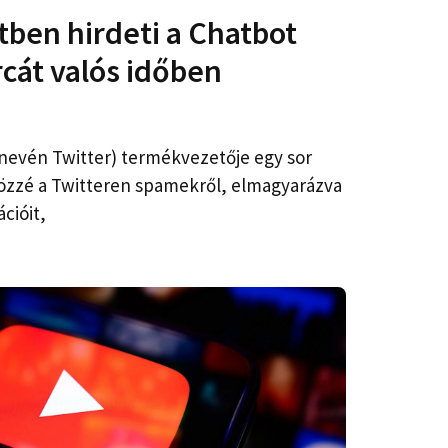
tben hirdeti a Chatbot
rcát valós időben
i nevén Twitter) termékvezetője egy sor
közzé a Twitteren spamekről, elmagyarázva
cióit,