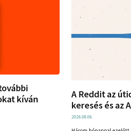
további
A Reddit az úti
okat kíván
keresés és az A
2026.08.06.
Három hónappal ezelőtt í