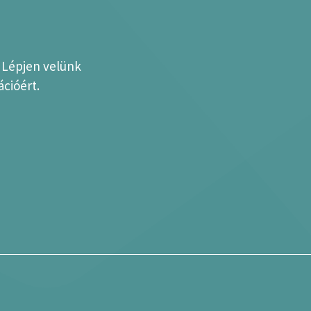
? Lépjen velünk
cióért.