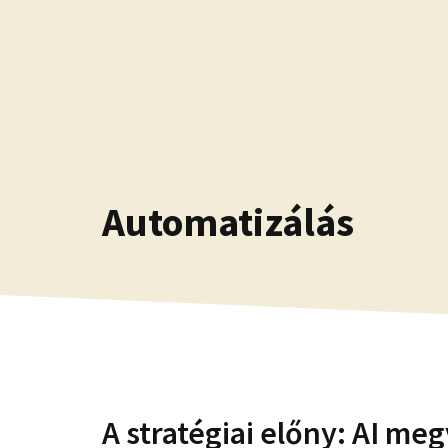
Kilépés
a
tartalomba
Automatizálás
A stratégiai előny: AI meg