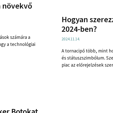
 a növekvő
Hogyan szerez
2024-ben?
zások számára a
2024.11.14.
gy a technológiai
A tornacipő több, mint ho
és státuszszimbólum. Szer
piac az előrejelzések szer
ker Botokat