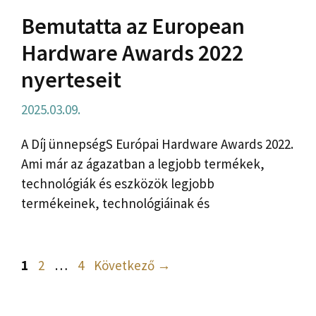
Bemutatta az European
Hardware Awards 2022
nyerteseit
2025.03.09.
A Díj ünnepségS Európai Hardware Awards 2022.
Ami már az ágazatban a legjobb termékek,
technológiák és eszközök legjobb
termékeinek, technológiáinak és
Oldal
Oldal
Oldal
1
2
…
4
Következő
→