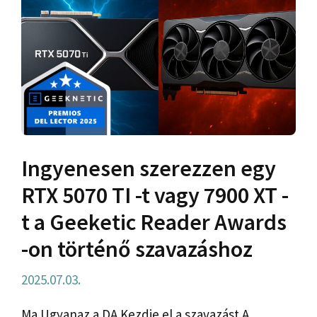
Ingyenesen szerezzen egy
RTX 5070 TI -t vagy 7900 XT -
t a Geeketic Reader Awards
-on történő szavazáshoz
2025.07.03.
Ma Ugyanaz a DA Kezdje el a szavazást A