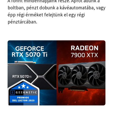
A forint mindennapjaink része. Aprót adunk a
boltban, pénzt dobunk a kávéautomatába, vagy
épp régi érméket felejtünk el egy régi
pénztárcában.