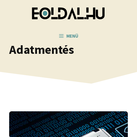
Kilépés
a
tartalomba
MENÜ
Adatmentés