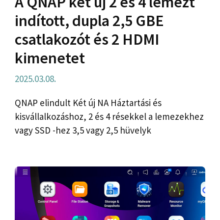
A QNAP két új 2 és 4 lemezt
indított, dupla 2,5 GBE
csatlakozót és 2 HDMI
kimenetet
2025.03.08.
QNAP elindult Két új NA Háztartási és
kisvállalkozáshoz, 2 és 4 résekkel a lemezekhez
vagy SSD -hez 3,5 vagy 2,5 hüvelyk