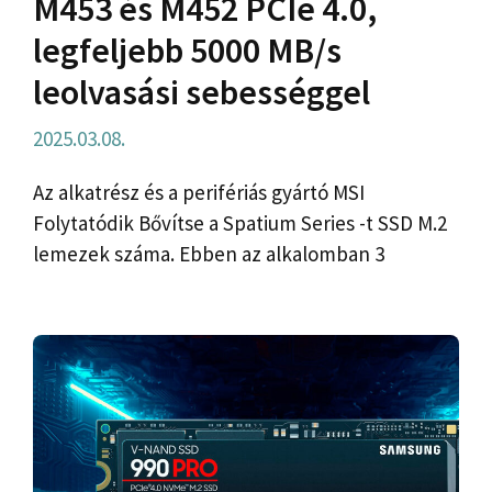
M453 és M452 PCIe 4.0,
legfeljebb 5000 MB/s
leolvasási sebességgel
2025.03.08.
Az alkatrész és a perifériás gyártó MSI
Folytatódik Bővítse a Spatium Series -t SSD M.2
lemezek száma. Ebben az alkalomban 3