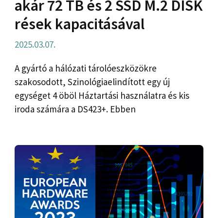
akár 72 TB és 2 SSD M.2 DISK
rések kapacitásával
2025.03.07.
A gyártó a hálózati tárolóeszközökre
szakosodott, Szinológiaelindított egy új
egységet 4 öböl Háztartási használatra és kis
iroda számára a DS423+. Ebben