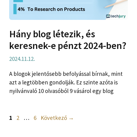
Hány blog létezik, és
keresnek-e pénzt 2024-ben?
2024.11.12.
A blogok jelentősebb befolyással bírnak, mint
azt a legtöbben gondolják. Ez szinte azóta is
nyilvánvaló 10 olvasóból 9 vásárol egy blog
Oldal
Oldal
Oldal
1
2
…
6
Következő
→