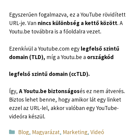
Egyszerűen fogalmazva, ez a YouTube rövidített
URL-je. Van
nincs különbség a kettő között
. A
Youtu.be továbbra is a főoldalra vezet.
Ezenkívül a Youtube.com egy
legfelső szintű
domain (TLD),
míg a Youtu.be a
országkód
legfelső szintű domain (ccTLD).
Így,
A Youtu.be biztonságos
és ez nem átverés.
Biztos lehet benne, hogy amikor lát egy linket
ezzel az URL-lel, akkor valóban egy YouTube-
videóra készül.
Kategória
Blog
,
Magyarázat
,
Marketing
,
Videó