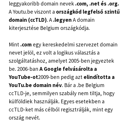
leggyakoribb domain nevek
.com, .net és .org.
A Youtu.be viszont a
országkód legfelső szintű
domain (ccTLD)
. A
.legyen
A domain
kiterjesztése Belgium országkódja.
Mint
.com
egy kereskedelmi szervezet domain
nevet jelöl, ez volt a logikus választás a
szolgáltatáshoz, amelyet 2005-ben jegyeztek
be. 2006-ban
A Google felvásárolta a
YouTube-ot
2009-ben pedig azt
elindította a
YouTu.be domain
név
. Bár a .be Belgium
ccTLD-je, semmilyen szabály nem tiltja, hogy
külföldiek használják. Egyes esetekben a
ccTLD-ket más célból regisztrálják, mint egy
ország nevét.