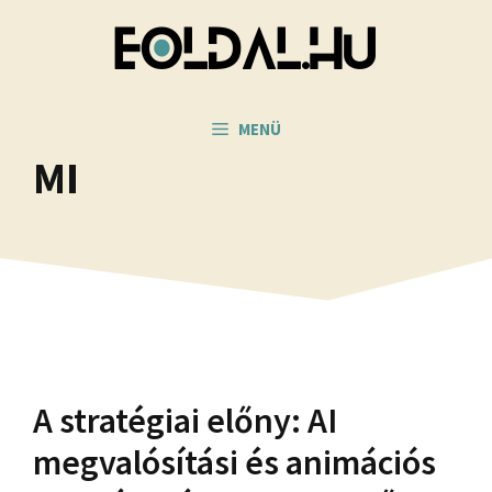
Kilépés
a
tartalomba
MENÜ
MI
A stratégiai előny: AI
megvalósítási és animációs