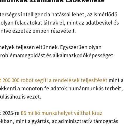
erséges intelligencia hatással lehet, az ismétlődő
lyan feladatokat látnak el, mint az adatbevitel és
ntve ezzel az emberi részvételt.
helyek teljesen eltűnnek. Egyszerűen olyan
problémamegoldást és alkalmazkodóképességet
 200 000 robot segíti a rendelések teljesítését
mint a
csökkenti a monoton feladatok humánmunkás terheit,
lásához is vezet.
t 2025-re
85 millió munkahelyet válthat ki az
kban, mint a gyártás, az adminisztratív támogatás