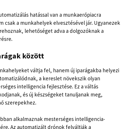
em csak a munkahelyek elvesztésével jár. Ugyanezek
étrehoznak, lehetőséget adva a dolgozóknak a
résre.
arágak között
nkahelyeket váltja fel, hanem új iparágakba helyezi
tomatizálódnak, a kereslet növekszik olyan
séges intelligencia fejlesztése. Ez a váltás
kodjanak, és új készségeket tanuljanak meg,
nő szerepekhez.
abban alkalmaznak mesterséges intelligencia-
re. Az automatizált drónok felváltják a