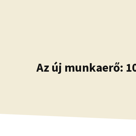
Kilépés
a
tartalomba
Az új munkaerő: 1