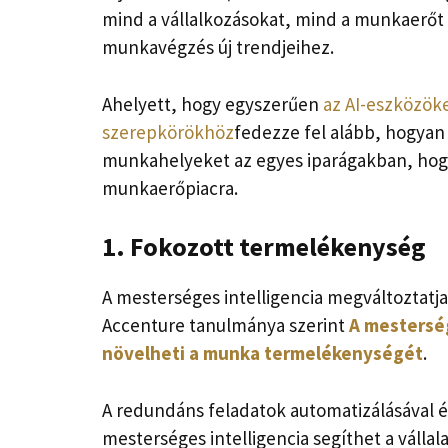
mind a vállalkozásokat, mind a munkaerőt 
munkavégzés új trendjeihez.
Ahelyett, hogy egyszerűen
az AI-eszközöke
szerepkörökhöz
fedezze fel alább, hogyan a
munkahelyeket az egyes iparágakban, hogy
munkaerőpiacra.
1. Fokozott termelékenység
A mesterséges intelligencia megváltoztatja
Accenture tanulmánya szerint
A mesterség
növelheti a munka termelékenységét
.
A redundáns feladatok automatizálásával 
mesterséges intelligencia segíthet a váll