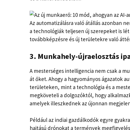
Az automatizálásra való átállás azonban n
a technológiák teljesen új szerepeket is l
továbbképzésre és új területekre való átté
3. Munkahely-újraelosztás ip
A mesterséges intelligencia nem csak a mu
át őket. Ahogy a hagyományos ágazatok au
területeken, mint a technológia és a mester
megköveteli a dolgozóktól, hogy alkalmaz
amelyek illeszkednek az újonnan megjele
Például az indiai gazdálkodók egyre gyakr
hajtású drónokat a termények megfigyelésé