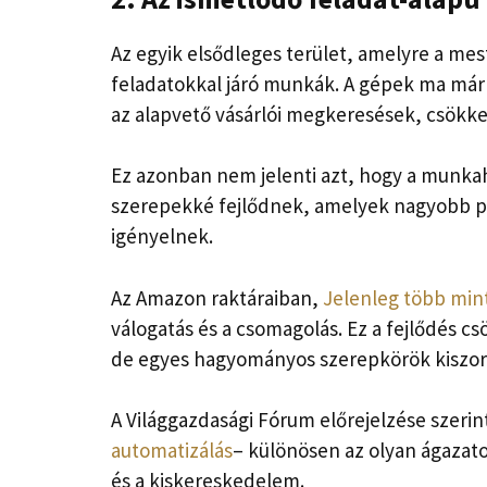
Az egyik elsődleges terület, amelyre a mest
feladatokkal járó munkák. A gépek ma már o
az alapvető vásárlói megkeresések, csökke
Ez azonban nem jelenti azt, hogy a munka
szerepekké fejlődnek, amelyek nagyobb 
igényelnek.
Az Amazon raktáraiban,
Jelenleg több mint
válogatás és a csomagolás. Ez a fejlődés 
de egyes hagyományos szerepkörök kiszoru
A Világgazdasági Fórum előrejelzése szerin
automatizálás
– különösen az olyan ágazato
és a kiskereskedelem.