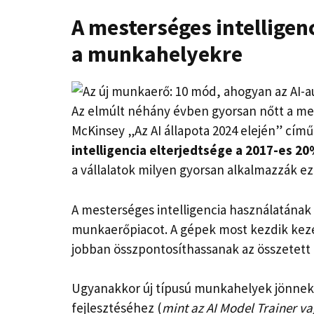
A mesterséges intellige
a munkahelyekre
Az elmúlt néhány évben gyorsan nőtt a mest
McKinsey „Az AI állapota 2024 elején” című
intelligencia elterjedtsége a 2017-es 20
a vállalatok milyen gyorsan alkalmazzák e
A mesterséges intelligencia használatának
munkaerőpiacot. A gépek most kezdik keze
jobban összpontosíthassanak az összetett 
Ugyanakkor új típusú munkahelyek jönnek 
fejlesztéséhez (
mint az AI Model Trainer vag