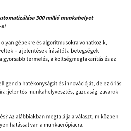
automatizálása 300 millió munkahelyet
-a!
a olyan gépekre és algoritmusokra vonatkozik,
eltek – a jelentések írásától a betegségek
t a gyorsabb termelés, a költségmegtakarítás és az
lligencia hatékonyságát és innovációját, de ez óriási
mára: jelentős munkahelyvesztés, gazdasági zavarok
tés? Az alábbiakban megtalálja a választ, miközben
ilyen hatással van a munkaerőpiacra.