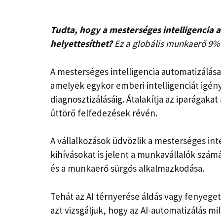
Tudta, hogy a mesterséges intelligencia 
helyettesíthet?
Ez a globális munkaerő 9%
A mesterséges intelligencia automatizálás
amelyek egykor emberi intelligenciát igény
diagnosztizálásáig. Átalakítja az iparágaka
úttörő felfedezések révén.
A vállalkozások üdvözlik a mesterséges inte
kihívásokat is jelent a munkavállalók szá
és a munkaerő sürgős alkalmazkodása.
Tehát az AI térnyerése áldás vagy fenyege
azt vizsgáljuk, hogy az AI-automatizálás m