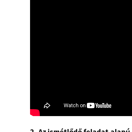
2. Az ismétlődő feladat-ala