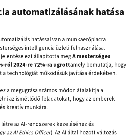
ncia automatizálásának hatása
erséges intelligencia üzleti felhasználása.
 jelentése ezt állapította meg
A mesterséges
%-ról 2024-re 72%-ra ugrott
amely bemutatja, hogy
zt a technológiát működésük javítása érdekében.
 ez a megugrása számos módon átalakítja a
lni az ismétlődő feladatokat, hogy az emberek
és kreatív munkára.
létre az AI-rendszerek kezeléséhez és
y az AI Ethics Officer
). Az AI által hozott változás