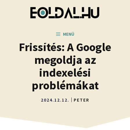
Kilépés
a
tartalomba
MENÜ
Frissítés: A Google
megoldja az
indexelési
problémákat
2024.12.12.
PETER