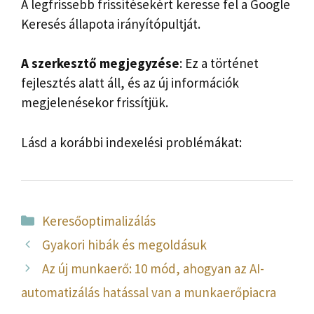
A legfrissebb frissítésekért keresse fel a Google
Keresés állapota irányítópultját.
A szerkesztő megjegyzése
: Ez a történet
fejlesztés alatt áll, és az új információk
megjelenésekor frissítjük.
Lásd a korábbi indexelési problémákat:
Kategória
Keresőoptimalizálás
Gyakori hibák és megoldásuk
Az új munkaerő: 10 mód, ahogyan az AI-
automatizálás hatással van a munkaerőpiacra