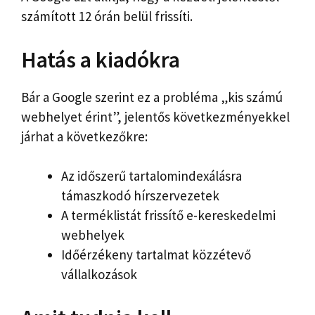
számított 12 órán belül frissíti.
Hatás a kiadókra
Bár a Google szerint ez a probléma „kis számú
webhelyet érint”, jelentős következményekkel
járhat a következőkre:
Az időszerű tartalomindexálásra
támaszkodó hírszervezetek
A terméklistát frissítő e-kereskedelmi
webhelyek
Időérzékeny tartalmat közzétevő
vállalkozások