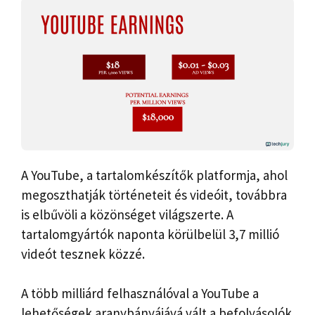
A YouTube, a tartalomkészítők platformja, ahol
megoszthatják történeteit és videóit, továbbra
is elbűvöli a közönséget világszerte. A
tartalomgyártók naponta körülbelül 3,7 millió
videót tesznek közzé.
A több milliárd felhasználóval a YouTube a
lehetőségek aranybányájává vált a befolyásolók