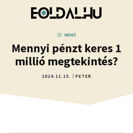
Kilépés
a
tartalomba
MENÜ
Mennyi pénzt keres 1
millió megtekintés?
2024.11.15.
PETER