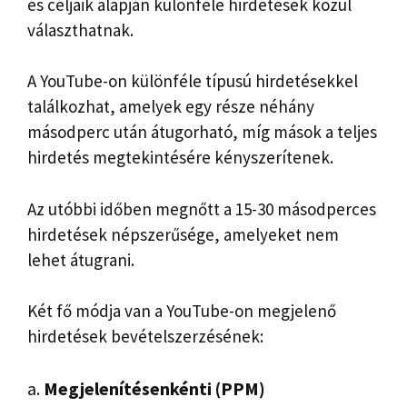
és céljaik alapján különféle hirdetések közül
választhatnak.
A YouTube-on különféle típusú hirdetésekkel
találkozhat, amelyek egy része néhány
másodperc után átugorható, míg mások a teljes
hirdetés megtekintésére kényszerítenek.
Az utóbbi időben megnőtt a 15-30 másodperces
hirdetések népszerűsége, amelyeket nem
lehet átugrani.
Két fő módja van a YouTube-on megjelenő
hirdetések bevételszerzésének:
a.
Megjelenítésenkénti (PPM)