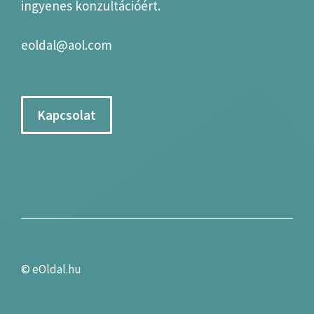
ingyenes konzultációért.
eoldal@aol.com
Kapcsolat
©
eOldal.hu