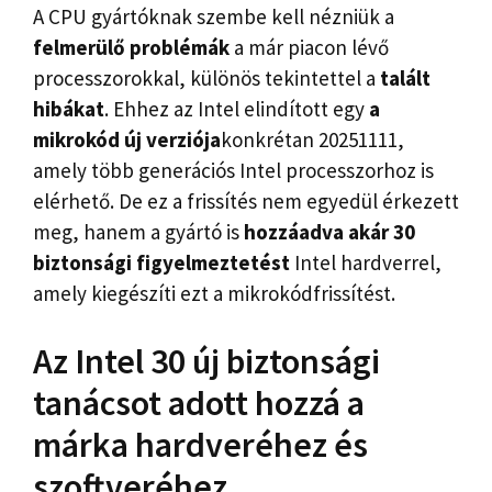
A CPU gyártóknak szembe kell nézniük a
felmerülő problémák
a már piacon lévő
processzorokkal, különös tekintettel a
talált
hibákat
. Ehhez az Intel elindított egy
a
mikrokód új verziója
konkrétan 20251111,
amely több generációs Intel processzorhoz is
elérhető. De ez a frissítés nem egyedül érkezett
meg, hanem a gyártó is
hozzáadva akár 30
biztonsági figyelmeztetést
Intel hardverrel,
amely kiegészíti ezt a mikrokódfrissítést.
Az Intel 30 új biztonsági
tanácsot adott hozzá a
márka hardveréhez és
szoftveréhez