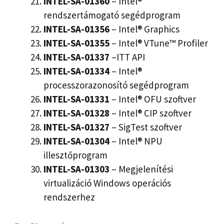
INTEL-SA-01360
– Intel®
rendszertámogató segédprogram
INTEL-SA-01356
– Intel® Graphics
INTEL-SA-01355
– Intel® VTune™ Profiler
INTEL-SA-01337
–ITT API
INTEL-SA-01334
– Intel®
processzorazonosító segédprogram
INTEL-SA-01331
– Intel® OFU szoftver
INTEL-SA-01328
– Intel® CIP szoftver
INTEL-SA-01327
– SigTest szoftver
INTEL-SA-01304
– Intel® NPU
illesztőprogram
INTEL-SA-01303
– Megjelenítési
virtualizáció Windows operációs
rendszerhez