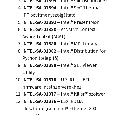
INTEL-SA-01395
– Intel® Slim Bootloader
INTEL-SA-01394
– Intel® SoC Thermal
IPF bővítményszolgáltató
INTEL-SA-01392
– Intel® PresentMon
INTEL-SA-01388
– Assistive Context-
Aware Toolkit (ACAT)
INTEL-SA-01386
– Intel® MPI Library
INTEL-SA-01382
– Intel® Distribution for
Python (telepítő)
INTEL-SA-01380
– Intel® SEL Viewer
Utility
INTEL-SA-01378
– UPLR1 – UEFI
firmware Intel szerverekhez
INTEL-SA-01377
– Intel® Killer™ szoftver
INTEL-SA-01376
– ESXi RDMA
illesztőprogram Intel® Ethernet 800