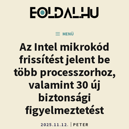
Kilépés
a
tartalomba
MENÜ
Az Intel mikrokód
frissítést jelent be
több processzorhoz,
valamint 30 új
biztonsági
figyelmeztetést
2025.11.12.
PETER