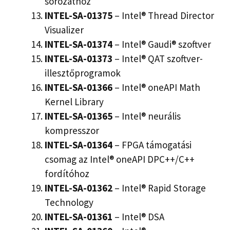
sorozathoz
INTEL-SA-01375
– Intel® Thread Director
Visualizer
INTEL-SA-01374
– Intel® Gaudi® szoftver
INTEL-SA-01373
– Intel® QAT szoftver-
illesztőprogramok
INTEL-SA-01366
– Intel® oneAPI Math
Kernel Library
INTEL-SA-01365
– Intel® neurális
kompresszor
INTEL-SA-01364
– FPGA támogatási
csomag az Intel® oneAPI DPC++/C++
fordítóhoz
INTEL-SA-01362
– Intel® Rapid Storage
Technology
INTEL-SA-01361
– Intel® DSA