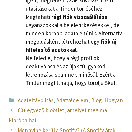
Igen, megteheti. Csak kövesse a fenti
utasításokat a Tinder törléséhez.
Megteheti
régi fiók visszaállítása
ugyanazokkal a bejelentkezésekkel, de
minden korábbi adata eltűnik. Alternatív
megoldásként létrehozhat egy
fiók új
hitelesítő adatokkal
.
Ne feledje, hogy a régi profilok
deaktiválása és az újak túl gyakori
létrehozása spamnek minősül. Ezért a
Tinder megtilthatja, hogy törölje őket.
Kategória
Adateltávolítás
,
Adatvédelem
,
Blog
,
Hogyan
60+ egyező bioötlet, amelyet még ma
kipróbálhat
Mennyibe kerül a Spotify? (A Spotify árak