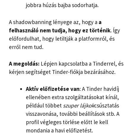
jobbra húzás bajba sodorhatja.
A shadowbanning lényege az, hogy a
a
felhasználó nem tudja, hogy ez történik
. Így
előfordulhat, hogy letiltják a platformról, és
erről nem tud.
A megoldás:
Lépjen kapcsolatba a Tinderrel, és
kérjen segítséget Tinder-fiókja bezárásához.
Aktív előfizetése van
: A Tinder havidíj
ellenében extra szolgáltatásokat kínál,
például többet
szuper lájkok
csúsztatás
visszavonása, további beállítások stb. A
profil végleges törlése előtt le kell
mondania a havi előfizetést.