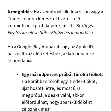
A megoldás
: Ha az Android alkalmazáson vagy a
Tinder.com-on keresztül fizetett elő,
koppintson a profilképére, majd a Se
ttings
–
Fizetés kezelése
fiók
– Előfizetés lemondása
.
Ha a Google Play Áruházat vagy az Apple ID-t
használta az előfizetéshez, akkor onnan kell
lemondania.
Egy másodpercet próbál törölni
fiókot
:
Ha korábban törölt egy Tinder-fiókot,
újat hozott létre, és most újra
megpróbálja deaktiválni, akkor
előfordulhat, hogy spamküldőként
céloznak meg.