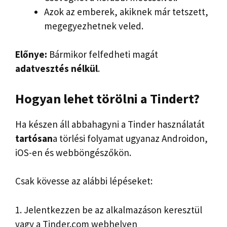
Azok az emberek, akiknek már tetszett,
megegyezhetnek veled.
Előnye:
Bármikor felfedheti magát
adatvesztés nélkül
.
Hogyan lehet törölni a Tindert?
Ha készen áll abbahagyni a Tinder használatát
tartósan
a törlési folyamat ugyanaz Androidon,
iOS-en és webböngészőkön.
Csak kövesse az alábbi lépéseket:
1. Jelentkezzen be az alkalmazáson keresztül
vagy a Tinder.com webhelyen