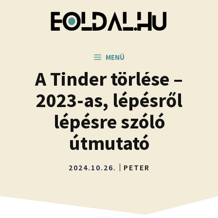
Kilépés
a
tartalomba
MENÜ
A Tinder törlése –
2023-as, lépésről
lépésre szóló
útmutató
2024.10.26.
PETER