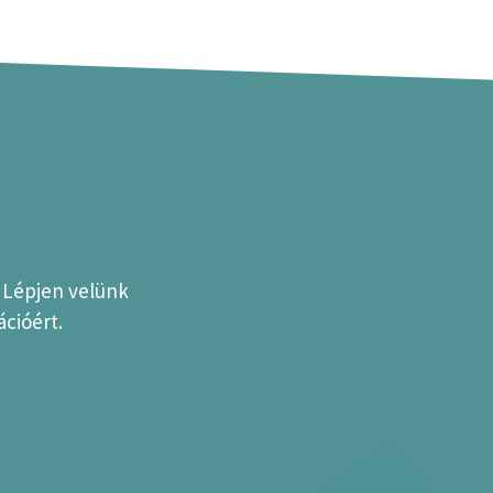
? Lépjen velünk
cióért.