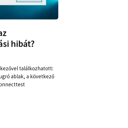
az
ási hibát?
kezővel találkozhatott:
ugró ablak, a következő
connecttest