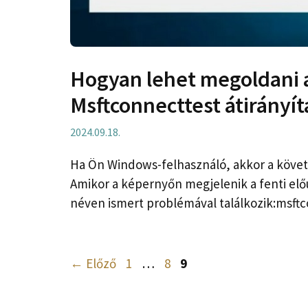
Hogyan lehet megoldani 
Msftconnecttest átirányít
2024.09.18.
Ha Ön Windows-felhasználó, akkor a követ
Amikor a képernyőn megjelenik a fenti elő
néven ismert problémával találkozik:msft
Oldal
Oldal
Oldal
←
Előző
1
…
8
9