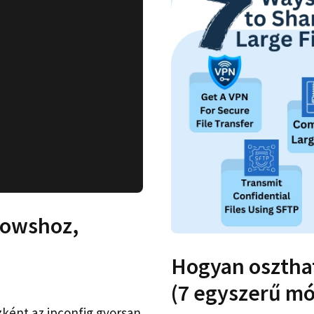
dowshoz,
Hogyan osztha
(7 egyszerű mó
ként az ipconfig gyorsan