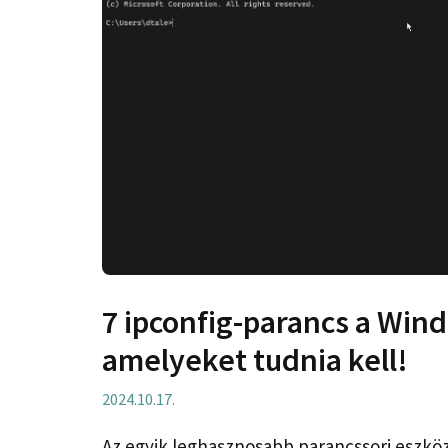
7 ipconfig-parancs a Win
amelyeket tudnia kell!
2024.10.17.
Az egyik leghasznosabb parancssori eszköz