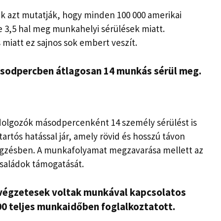
ák azt mutatják, hogy minden 100 000 amerikai
 3,5 hal meg munkahelyi sérülések miatt.
miatt ez sajnos sok embert veszít.
ásodpercben átlagosan 14 munkás sérül meg.
 dolgozók másodpercenként 14 személy sérülést is
artós hatással jár, amely rövid és hosszú távon
zésben. A munkafolyamat megzavarása mellett az
saládok támogatását.
végzetesek voltak
munkával kapcsolatos
00 teljes munkaidőben foglalkoztatott.