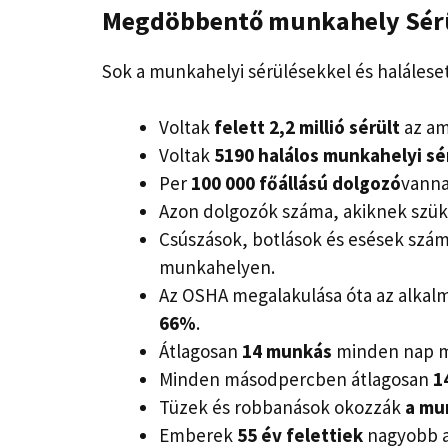
Megdöbbentő munkahely
Sérü
Sok a munkahelyi sérülésekkel és haláleset
Voltak
felett
2,2 millió sérült
az am
Voltak
5190 halálos munkahelyi sé
Per
100 000 főállású dolgozó
vann
Azon dolgozók száma, akiknek szük
Csúszások, botlások és esések szá
munkahelyen.
Az OSHA megalakulása óta az alkalm
66%
.
Átlagosan
14 munkás
minden nap m
Minden másodpercben átlagosan
1
Tüzek és robbanások okozzák
a mu
Emberek
55 év felettiek
nagyobb a