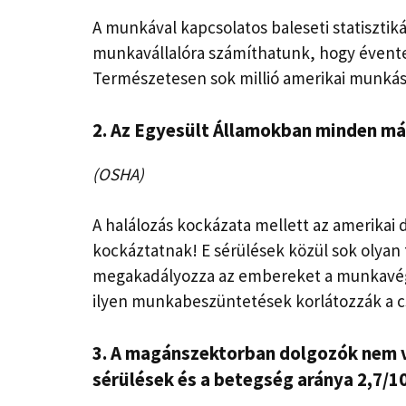
A munkával kapcsolatos baleseti statisztik
munkavállalóra számíthatunk, hogy évente
Természetesen sok millió amerikai munkás 
2. Az Egyesült Államokban minden m
(OSHA)
A halálozás kockázata mellett az amerikai
kockáztatnak! E sérülések közül sok olyan t
megakadályozza az embereket a munkavég
ilyen munkabeszüntetések korlátozzák a c
3. A magánszektorban dolgozók nem 
sérülések
és a betegség aránya 2,7/1