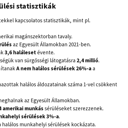
lési statisztikák
ekkel kapcsolatos statisztikák, mint pl.
erikai magánszektorban tavaly.
rülés
az Egyesült Államokban 2021-ben.
ak
3,6 haláleset
évente.
ségük van sürgősségi látogatásra
2,4 millió
.
mítanak
A nem halálos sérülések 26%-a
a
azottak halálos áldozatainak száma 1-vel csökkent
eghalnak az Egyesült Államokban.
4 amerikai munkás
sérüléseket szerezzenek.
nkahelyi sérülések 3%-a
.
 halálos munkahelyi sérülések kockázata.