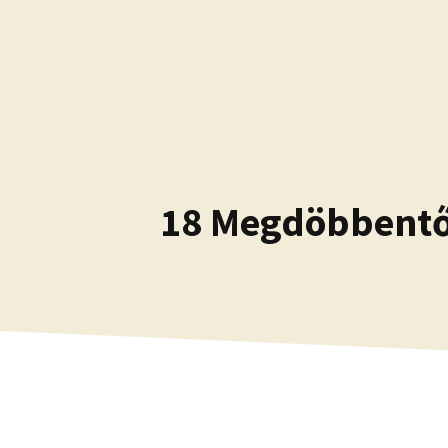
Kilépés
a
tartalomba
18 Megdöbbentő 