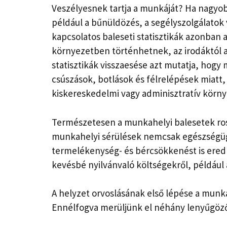
Veszélyesnek tartja a munkáját? Ha nagyo
például a bűnüldözés, a segélyszolgálato
kapcsolatos baleseti statisztikák azonban
környezetben történhetnek, az irodáktól a
statisztikák visszaesése azt mutatja, hog
csúszások, botlások és félrelépések mia
kiskereskedelmi vagy adminisztratív körn
Természetesen a munkahelyi balesetek ross
munkahelyi sérülések nemcsak egészségügy
termelékenység- és bércsökkenést is ered
kevésbé nyilvánvaló költségekről, például a
A helyzet orvoslásának első lépése a munka
Ennélfogva merüljünk el néhány lenyűgöző