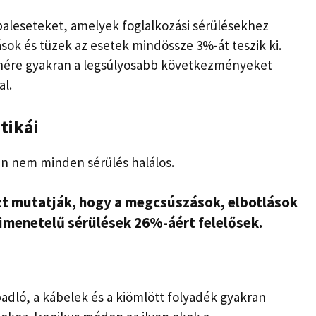
baleseteket, amelyek foglalkozási sérülésekhez
ok és tüzek az esetek mindössze 3%-át teszik ki.
lenére gyakran a legsúlyosabb következményeket
al.
tikái
en nem minden sérülés halálos.
t mutatják, hogy a megcsúszások, elbotlások
imenetelű sérülések 26%-áért felelősek.
adló, a kábelek és a kiömlött folyadék gyakran