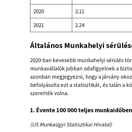
2020
2.11
2021
2.24
Általános
Munkahelyi sérülése
2020-ban kevesebb munkahelyi sérülés törté
munkavállalók jobban odafigyelnek a bizt
azonban megjegyezni, hogy a járvány oko
befolyásolta ezt a statisztikát, és talán a
szerették volna.
1. Évente 100 000 teljes munkaidőben 
(US Munkaügyi Statisztikai Hivatal)