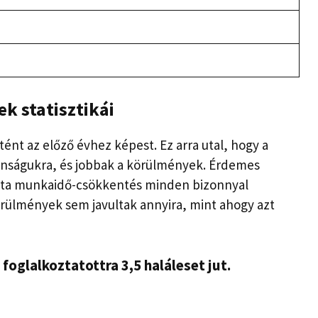
k statisztikái
nt az előző évhez képest. Ez arra utal, hogy a
onságukra, és jobbak a körülmények. Érdemes
zta munkaidő-csökkentés minden bizonnyal
 körülmények sem javultak annyira, mint ahogy azt
foglalkoztatottra 3,5 haláleset jut.