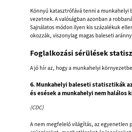
Könnyű katasztrófává tenni a munkahelyi 
vezetnek. A valóságban azonban a robbanás
Sajnálatos módon ilyen kis százalékuk el
okozzák, viszonylag magas baleseti aránny
Foglalkozási sérülések statisz
A jó hír az, hogy a munkahelyi környezetb
6. Munkahelyi baleseti statisztikák
az
és esések a munkahelyi nem halálos k
(CDC)
A nem megfelelő világítás, az egyenetlen p