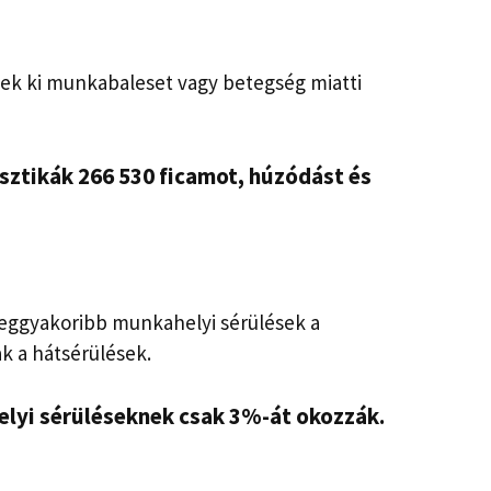
tek ki munkabaleset vagy betegség miatti
isztikák
266 530 ficamot, húzódást és
leggyakoribb munkahelyi sérülések a
k a hátsérülések.
elyi sérüléseknek csak 3%-át okozzák.