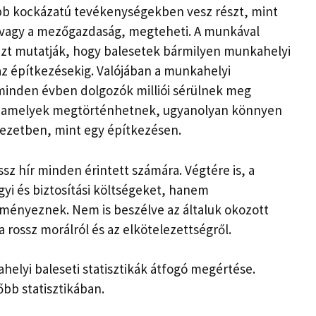
bb kockázatú tevékenységekben vesz részt, mint
k vagy a mezőgazdaság, megteheti. A munkával
 azt mutatják, hogy balesetek bármilyen munkahelyi
z építkezésekig. Valójában a munkahelyi
y minden évben dolgozók milliói sérülnek meg
tt, amelyek megtörténhetnek, ugyanolyan könnyen
yezetben, mint egy építkezésen.
z hír minden érintett számára. Végtére is, a
i és biztosítási költségeket, hanem
ményeznek. Nem is beszélve az általuk okozott
 rossz morálról és az elkötelezettségről.
helyi baleseti statisztikák átfogó megértése.
bb statisztikában.