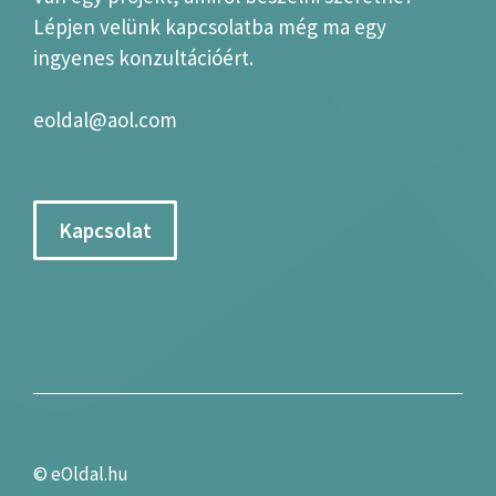
Lépjen velünk kapcsolatba még ma egy
ingyenes konzultációért.
eoldal@aol.com
Kapcsolat
©
eOldal.hu