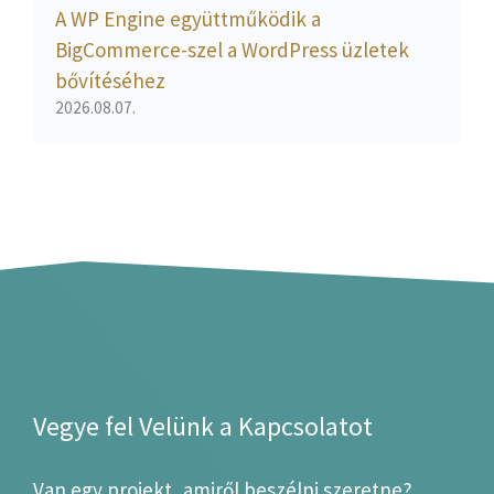
A WP Engine együttműködik a
BigCommerce-szel a WordPress üzletek
bővítéséhez
2026.08.07.
Vegye fel Velünk a Kapcsolatot
Van egy projekt, amiről beszélni szeretne?