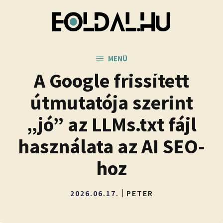
Kilépés
a
tartalomba
MENÜ
A Google frissített
útmutatója szerint
„jó” az LLMs.txt fájl
használata az AI SEO-
hoz
2026.06.17.
PETER