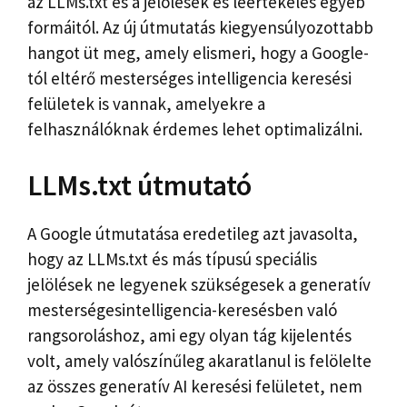
az LLMs.txt és a jelölések és leértékelés egyéb
formáitól. Az új útmutatás kiegyensúlyozottabb
hangot üt meg, amely elismeri, hogy a Google-
tól eltérő mesterséges intelligencia keresési
felületek is vannak, amelyekre a
felhasználóknak érdemes lehet optimalizálni.
LLMs.txt útmutató
A Google útmutatása eredetileg azt javasolta,
hogy az LLMs.txt és más típusú speciális
jelölések ne legyenek szükségesek a generatív
mesterségesintelligencia-keresésben való
rangsoroláshoz, ami egy olyan tág kijelentés
volt, amely valószínűleg akaratlanul is felölelte
az összes generatív AI keresési felületet, nem