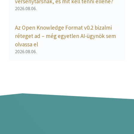
versenytársnak, és mit kell tenni ellene?
2026.08.06.
Az Open Knowledge Format v0.2 bizalmi
réteget ad – még egyetlen AI-ügynök sem
olvassa el
2026.08.06.