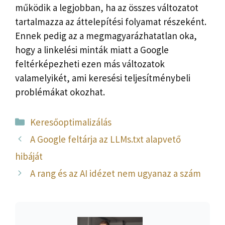
működik a legjobban, ha az összes változatot
tartalmazza az áttelepítési folyamat részeként.
Ennek pedig az a megmagyarázhatatlan oka,
hogy a linkelési minták miatt a Google
feltérképezheti ezen más változatok
valamelyikét, ami keresési teljesítménybeli
problémákat okozhat.
Kategória
Keresőoptimalizálás
A Google feltárja az LLMs.txt alapvető
hibáját
A rang és az AI idézet nem ugyanaz a szám