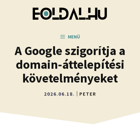
Kilépés
a
tartalomba
MENÜ
A Google szigorítja a
domain-áttelepítési
követelményeket
2026.06.18.
PETER