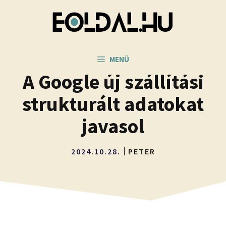
Kilépés
a
tartalomba
MENÜ
A Google új szállítási
strukturált adatokat
javasol
2024.10.28.
PETER