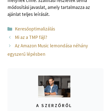
melynek címe: Szállítási részletek séma
módosítási javaslat, amely tartalmazza az
ajánlat teljes leírását.
Kategória
Keresőoptimalizálás
Mi az a TMP fájl?
Az Amazon Music lemondása néhány
egyszerű lépésben
A SZERZŐRŐL