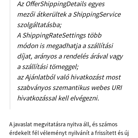
Az OfferShippingDetails egyes
mezői átkerültek a ShippingService
szolgáltatásba;
A ShippingRateSettings több
módon is megadhatja a szállítási
díjat, arányos a rendelés árával vagy
a szállítási tömeggel;
az Ajánlatból való hivatkozást most
szabványos szemantikus webes URI
hivatkozással kell elvégezni.
A javaslat megvitatásra nyitva áll, és számos
érdekelt fél véleményt nyilvánít a frissített és új