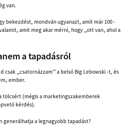
ég van.
gy bekezdést, mondván ugyanazt, amit már 100 -
lamit, amit meg akar mérni, hogy „ott van, ahol a
hanem a tapadásról
d csak „csatornázzam” a belső Big Lebowski -t, és
em, ember.
é a tölcsért (mégis a marketingszakemberek
pvető kérdés).
n generálhatja a legnagyobb tapadást?