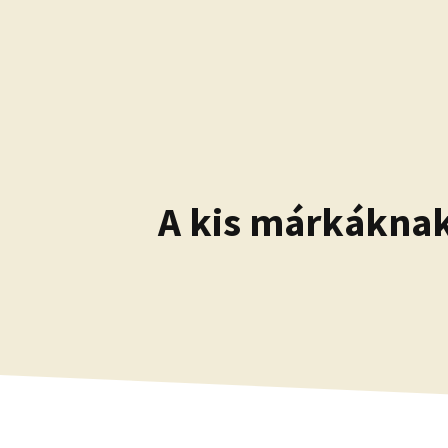
Kilépés
a
tartalomba
A kis márkáknak