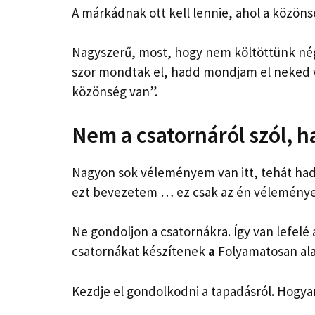
A márkádnak ott kell lennie, ahol a közöns
Nagyszerű, most, hogy nem költöttünk né
szor mondtak el, hadd mondjam el neked va
közönség van”.
Nem a csatornáról szól, 
Nagyon sok véleményem van itt, tehát had
ezt bevezetem … ez csak az én vélemény
Ne gondoljon a csatornákra. Így van lefel
csatornákat készítenek
a
Folyamatosan ala
Kezdje el gondolkodni a tapadásról. Hogya