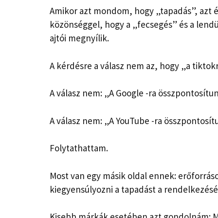
Amikor azt mondom, hogy „tapadás”, azt é
közönséggel, hogy a „fecsegés” és a lendül
ajtói megnyílik.
A kérdésre a válasz nem az, hogy „a tiktok
A válasz nem: „A Google -ra összpontosítun
A válasz nem: „A YouTube -ra összpontosít
Folytathattam.
Most van egy másik oldal ennek: erőforrás
kiegyensúlyozni a tapadást a rendelkezésé
Kisebb márkák esetében azt gondolnám: Mi