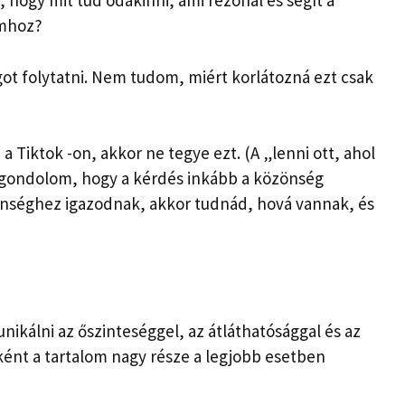
, hogy mit tud odakinni, ami rezonál és segít a
umhoz?
ot folytatni. Nem tudom, miért korlátozná ezt csak
 Tiktok -on, akkor ne tegye ezt. (A „lenni ott, ahol
y gondolom, hogy a kérdés inkább a közönség
zönséghez igazodnak, akkor tudnád, hová vannak, és
álni az őszinteséggel, az átláthatósággal és az
ént a tartalom nagy része a legjobb esetben