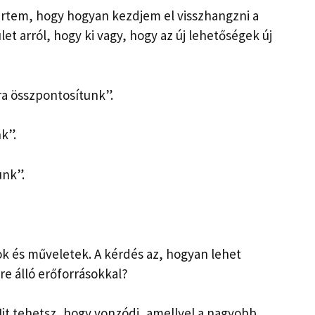
rtem, hogy hogyan kezdjem el visszhangzni a
et arról, hogy ki vagy, hogy az új lehetőségek új
ra összpontosítunk”.
k”.
unk”.
ok és műveletek. A kérdés az, hogyan lehet
re álló erőforrásokkal?
t tehetsz, hogy vonzódj, amellyel a nagyobb