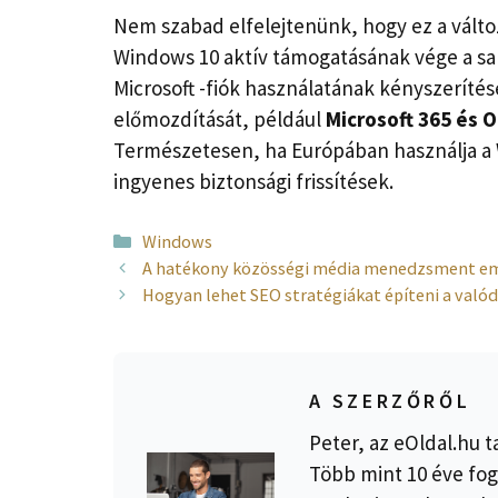
Nem szabad elfelejtenünk, hogy ez a válto
Windows 10 aktív támogatásának vége a sar
Microsoft -fiók használatának kényszerítésé
előmozdítását, például
Microsoft 365 és 
Természetesen, ha Európában használja a 
ingyenes biztonsági frissítések.
Kategória
Windows
A hatékony közösségi média menedzsment e
Hogyan lehet SEO stratégiákat építeni a valódi
A SZERZŐRŐL
Peter, az eOldal.hu t
Több mint 10 éve fog