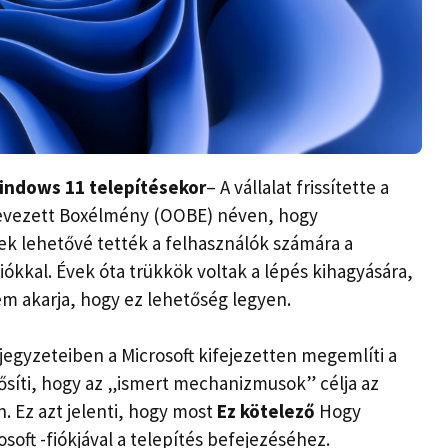
Windows 11 telepítésekor
– A vállalat frissítette a
nevezett Boxélmény (OOBE) néven, hogy
k lehetővé tették a felhasználók számára a
kkal. Évek óta trükkök voltak a lépés kihagyására,
nem akarja, hogy ez lehetőség legyen.
jegyzeteiben a Microsoft kifejezetten megemlíti a
síti, hogy az „ismert mechanizmusok” célja az
. Ez azt jelenti, hogy most
Ez kötelező
Hogy
oft -fiókjával a telepítés befejezéséhez.