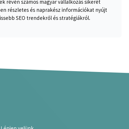
k révén számos magyar vállalkozás sikerét
ben részletes és naprakész információkat nyújt
issebb SEO trendekről és stratégiákról.
? Lépjen velünk