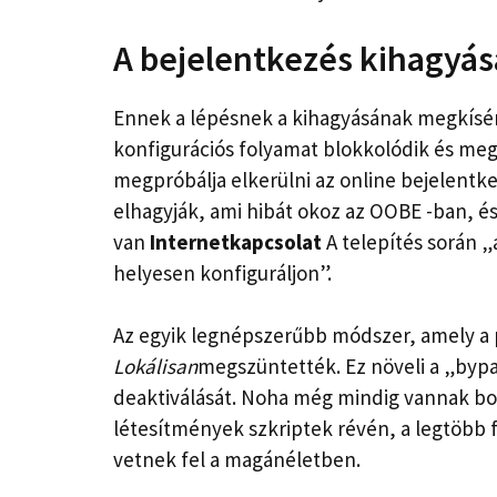
A bejelentkezés kihagyá
Ennek a lépésnek a kihagyásának megkísé
konfigurációs folyamat blokkolódik és meghi
megpróbálja elkerülni az online bejelentke
elhagyják, ami hibát okoz az OOBE -ban, és 
van
Internetkapcsolat
A telepítés során 
helyesen konfiguráljon”.
Az egyik legnépszerűbb módszer, amely a 
Lokálisan
megszüntették. Ez növeli a „byp
deaktiválását. Noha még mindig vannak bony
létesítmények szkriptek révén, a legtöbb 
vetnek fel a magánéletben.