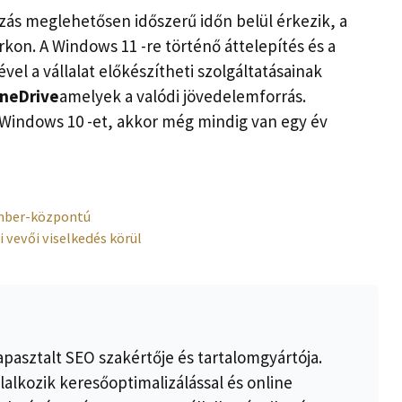
zás meglehetősen időszerű időn belül érkezik, a
kon. A Windows 11 -re történő áttelepítés és a
vel a vállalat előkészítheti szolgáltatásainak
OneDrive
amelyek a valódi jövedelemforrás.
Windows 10 -et, akkor még mindig van egy év
mber-központú
 vevői viselkedés körül
apasztalt SEO szakértője és tartalomgyártója.
lalkozik keresőoptimalizálással és online