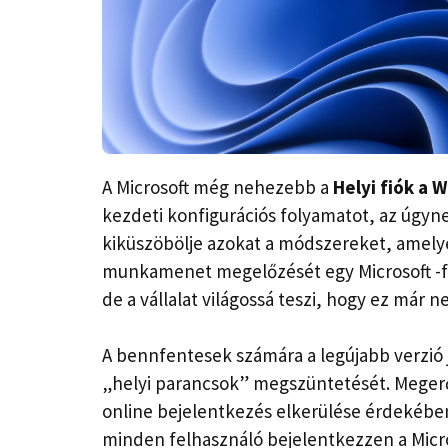
A Microsoft még nehezebb a
Helyi fiók a 
kezdeti konfigurációs folyamatot, az úgy
kiküszöbölje azokat a módszereket, amelye
munkamenet megelőzését egy Microsoft -fió
de a vállalat világossá teszi, hogy ez már 
A bennfentesek számára a legújabb verzió 
„helyi parancsok” megszüntetését. Megerő
online bejelentkezés elkerülése érdekében
minden felhasználó bejelentkezzen a Micros