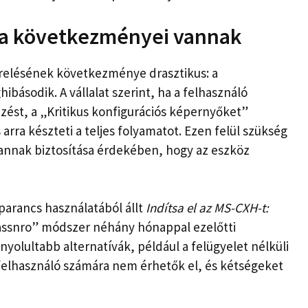
sa következményei vannak
relésének következménye drasztikus: a
básodik. A vállalat szerint, ha a felhasználó
zést, a „Kritikus konfigurációs képernyőket”
arra készteti a teljes folyamatot. Ezen felül szükség
„annak biztosítása érdekében, hogy az eszköz
parancs használatából állt
Indítsa el az MS-CXH-t:
assnro” módszer néhány hónappal ezelőtti
olultabb alternatívák, például a felügyelet nélküli
felhasználó számára nem érhetők el, és kétségeket