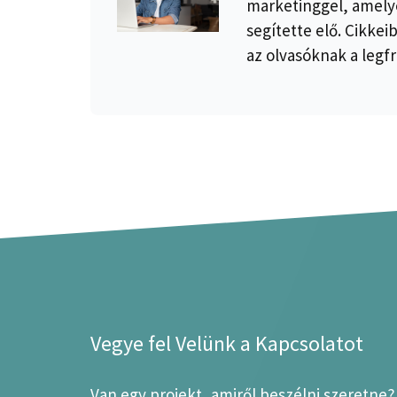
marketinggel, amelye
segítette elő. Cikkei
az olvasóknak a legfr
Vegye fel Velünk a Kapcsolatot
Van egy projekt, amiről beszélni szeretne