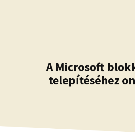
Kilépés
a
tartalomba
A Microsoft blok
telepítéséhez on