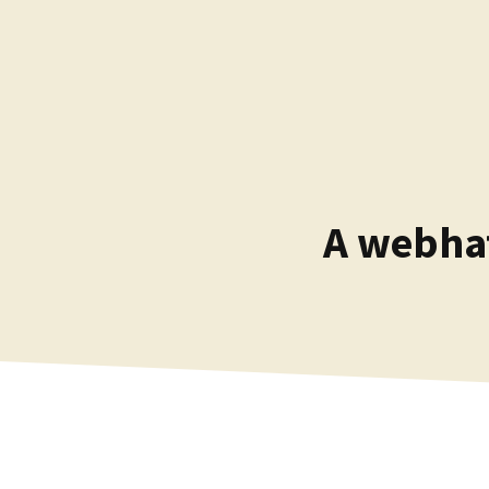
Kilépés
a
tartalomba
A webha