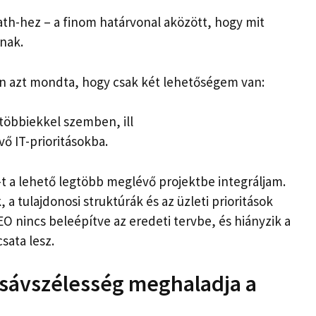
ath-hez – a finom határvonal aközött, hogy mit
nak.
án azt mondta, hogy csak két lehetőségem van:
többiekkel szemben, ill
ő IT-prioritásokba.
O-t a lehető legtöbb meglévő projektbe integráljam.
a tulajdonosi struktúrák és az üzleti prioritások
EO nincs beleépítve az eredeti tervbe, és hiányzik a
sata lesz.
 sávszélesség meghaladja a