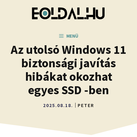
Kilépés
a
tartalomba
MENÜ
Az utolsó Windows 11
biztonsági javítás
hibákat okozhat
egyes SSD -ben
2025.08.18.
PETER