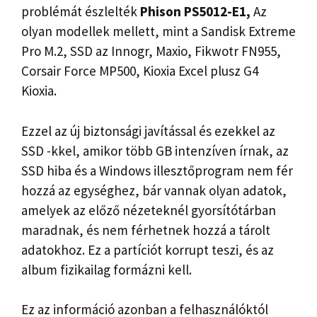
problémát észlelték
Phison PS5012-E1,
Az
olyan modellek mellett, mint a Sandisk Extreme
Pro M.2, SSD az Innogr, Maxio, Fikwotr FN955,
Corsair Force MP500, Kioxia Excel plusz G4
Kioxia.
Ezzel az új biztonsági javítással és ezekkel az
SSD -kkel, amikor több GB intenzíven írnak, az
SSD hiba és a Windows illesztőprogram nem fér
hozzá az egységhez, bár vannak olyan adatok,
amelyek az előző nézeteknél gyorsítótárban
maradnak, és nem férhetnek hozzá a tárolt
adatokhoz. Ez a partíciót korrupt teszi, és az
album fizikailag formázni kell.
Ez az információ azonban a felhasználóktól