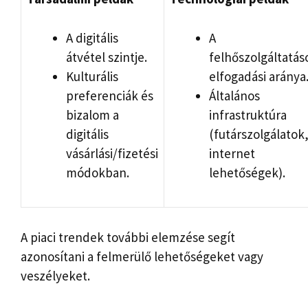
A digitális
A
átvétel szintje.
felhőszolgáltatás
Kulturális
elfogadási aránya
preferenciák és
Általános
bizalom a
infrastruktúra
digitális
(futárszolgálatok
vásárlási/fizetési
internet
módokban.
lehetőségek).
A piaci trendek további elemzése segít
azonosítani a felmerülő lehetőségeket vagy
veszélyeket.