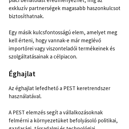
exkluzív partnerségek magasabb haszonkulcsot
biztosíthatnak.
Egy másik kulcsfontosságú elem, amelyet meg
kell érteni, hogy vannak-e már meglévő
importőrei vagy viszonteladói termékeinek és
szolgáltatásainak a célpiacon.
Éghajlat
Az éghajlat lefedhető a PEST keretrendszer
használatával.
A PEST elemzés segít a vállalkozásoknak
felmérni a környezetüket befolyásoló politikai,
gazdasági, társadalmi és technológiai