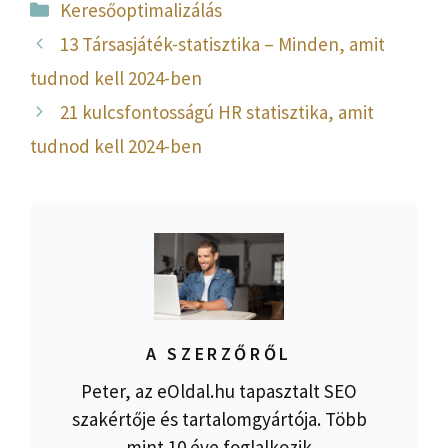
Kategória
Keresőoptimalizálás
13 Társasjáték-statisztika – Minden, amit
tudnod kell 2024-ben
21 kulcsfontosságú HR statisztika, amit
tudnod kell 2024-ben
A SZERZŐRŐL
Peter, az eOldal.hu tapasztalt SEO
szakértője és tartalomgyártója. Több
mint 10 éve foglalkozik