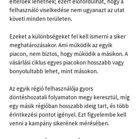
eltérőek lehetnek; ezért előfordulhat, hogy a
felhasználó viselkedése nem ugyanazt az utat
követi minden területen.
Ezeket a különbségeket fel kell ismerni a siker
meghatározásakor. Ami működik az egyik
piacon, nem biztos, hogy működik a másikon. A
vásárlási ciklus egyes piacokon hosszabb vagy
bonyolultabb lehet, mint másokon.
Az egyik régió felhasználója gyors
döntéshozatali folyamaton megy keresztül, míg
egy másik régióban hosszabb ideig tart, és több
érintkezési pontot igényel. Ezt figyelembe kell
venni a kampány sikerének mérésében.