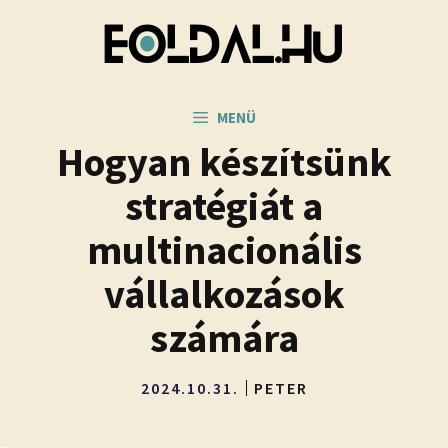
Kilépés
a
tartalomba
MENÜ
Hogyan készítsünk
stratégiát a
multinacionális
vállalkozások
számára
2024.10.31.
PETER