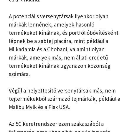
A potenciális versenytársak ilyenkor olyan
márkák lennének, amelyek hasonló
termékeket kínálnak, és portfólióbővítésként
lépnek be a zabtej piacára, mint például a
Milkadamia és a Chobani, valamint olyan
márkák, amelyek más, nem állati eredetű
termékeket kínálnak ugyanazon közönség
számára.
Végül a helyettesítő versenytársak más, nem
tejtermékekből származó tejmárkák, például a
Malibu Mylk és a Flax USA.
Az 5C keretrendszer ezen szakaszából a
felismerés, amelyhez eljut, az a felismerés,