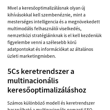
Mivel a keresőoptimalizálásnak olyan új
kihívásokkal kell szembenéznie, mint a
mesterséges intelligencia és a megnövekedett
multimodális felhasználói viselkedés,
nemzetközi stratégiáinknak is el kell kezdeniük
figyelembe venni a szélesebb körű
adatpontokat és információkat az általános
üzleti marketingmixben.
5Cs keretrendszer a
multinacionális
keresőoptimalizáláshoz
Számos különböző modell és keretrendszer
használható a multinacionális nemzeti SEO-