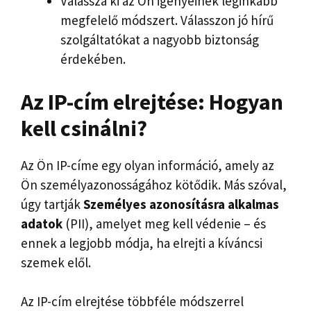
Válassza ki az Ön igényeinek leginkább
megfelelő módszert. Válasszon jó hírű
szolgáltatókat a nagyobb biztonság
érdekében.
Az IP-cím elrejtése
: Hogyan
kell csinálni?
Az Ön IP-címe egy olyan információ, amely az
Ön személyazonosságához kötődik. Más szóval,
úgy tartják
Személyes azonosításra alkalmas
adatok
(PII), amelyet meg kell védenie – és
ennek a legjobb módja, ha elrejti a kíváncsi
szemek elől.
Az IP-cím elrejtése többféle módszerrel