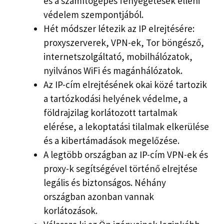
és a számítógépes fenyegetések elleni
védelem szempontjából.
Hét módszer létezik az IP elrejtésére:
proxyszerverek, VPN-ek, Tor böngésző,
internetszolgáltató, mobilhálózatok,
nyilvános WiFi és magánhálózatok.
Az IP-cím elrejtésének okai közé tartozik
a tartózkodási helyének védelme, a
földrajzilag korlátozott tartalmak
elérése, a lekoptatási tilalmak elkerülése
és a kibertámadások megelőzése.
A legtöbb országban az IP-cím VPN-ek és
proxy-k segítségével történő elrejtése
legális és biztonságos. Néhány
országban azonban vannak
korlátozások.