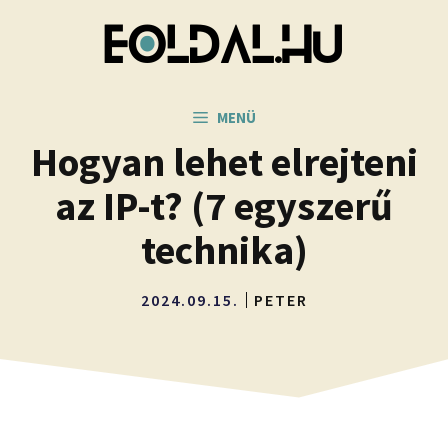
Kilépés
a
tartalomba
MENÜ
Hogyan lehet elrejteni
az IP-t? (7 egyszerű
technika)
2024.09.15.
PETER