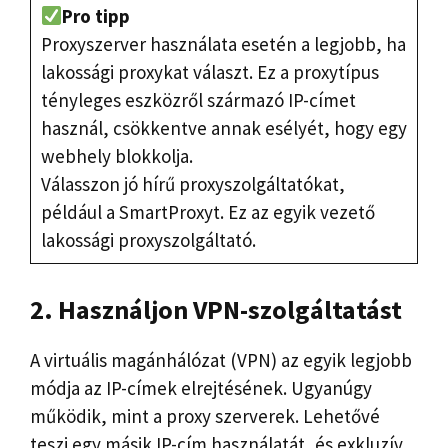
Pro tipp
Proxyszerver használata esetén a legjobb, ha
lakossági proxykat választ. Ez a proxytípus
tényleges eszközről származó IP-címet
használ, csökkentve annak esélyét, hogy egy
webhely blokkolja.
Válasszon jó hírű proxyszolgáltatókat,
például a SmartProxyt. Ez az egyik vezető
lakossági proxyszolgáltató.
2. Használjon VPN-szolgáltatást
A virtuális magánhálózat (VPN) az egyik legjobb
módja az IP-címek elrejtésének. Ugyanúgy
működik, mint a proxy szerverek. Lehetővé
teszi egy másik IP-cím használatát, és exkluzív