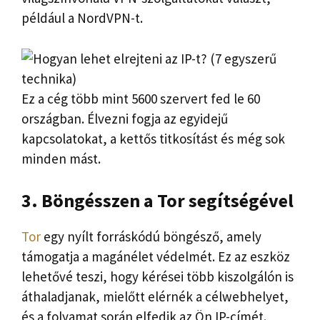
például a NordVPN-t.
Ez a cég több mint 5600 szervert fed le 60
országban. Élvezni fogja az egyidejű
kapcsolatokat, a kettős titkosítást és még sok
minden mást.
3. Böngésszen a Tor segítségével
Tor
egy nyílt forráskódú böngésző, amely
támogatja a magánélet védelmét. Ez az eszköz
lehetővé teszi, hogy kérései több kiszolgálón is
áthaladjanak, mielőtt elérnék a célwebhelyet,
és a folyamat során elfedik az Ön IP-címét.