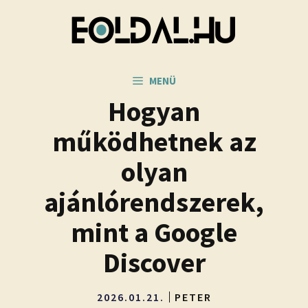
Kilépés
a
tartalomba
MENÜ
Hogyan
működhetnek az
olyan
ajánlórendszerek,
mint a Google
Discover
2026.01.21.
PETER