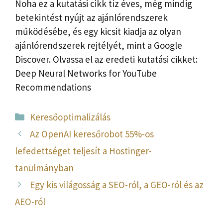
Noha ez a kutatási cikk tíz éves, még mindig
betekintést nyújt az ajánlórendszerek
működésébe, és egy kicsit kiadja az olyan
ajánlórendszerek rejtélyét, mint a Google
Discover. Olvassa el az eredeti kutatási cikket:
Deep Neural Networks for YouTube
Recommendations
Kategória
Keresőoptimalizálás
Az OpenAI keresőrobot 55%-os
lefedettséget teljesít a Hostinger-
tanulmányban
Egy kis világosság a SEO-ról, a GEO-ról és az
AEO-ról