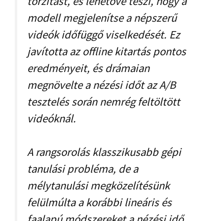
torzítást, és lehetővé teszi, hogy a
modell megjelenítse a népszerű
videók időfüggő viselkedését. Ez
javította az offline kitartás pontos
eredményeit, és drámaian
megnövelte a nézési időt az A/B
tesztelés során nemrég feltöltött
videóknál.
A rangsorolás klasszikusabb gépi
tanulási probléma, de a
mélytanulási megközelítésünk
felülmúlta a korábbi lineáris és
faalapú módszereket a nézési idő