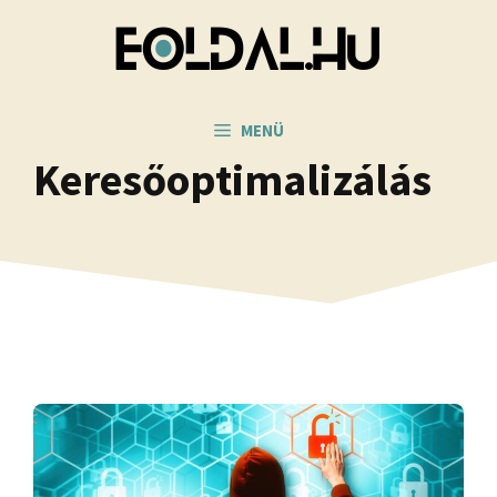
Kilépés
a
tartalomba
MENÜ
Keresőoptimalizálás