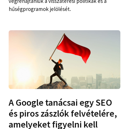
végrehajtaniuk a visszatérési politikák és a
hűségprogramok jelölését.
A Google tanácsai egy SEO
és piros zászlók felvételére,
amelyeket figyelni kell