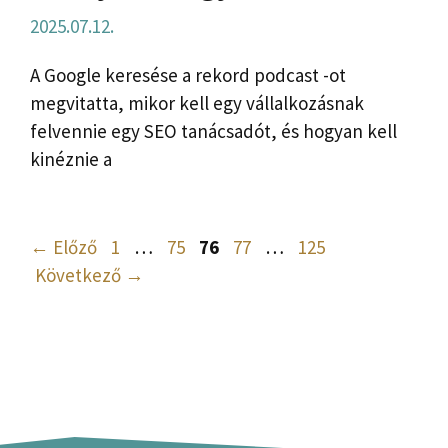
2025.07.12.
A Google keresése a rekord podcast -ot
megvitatta, mikor kell egy vállalkozásnak
felvennie egy SEO tanácsadót, és hogyan kell
kinéznie a
Oldal
Oldal
Oldal
Oldal
Oldal
←
Előző
1
…
75
76
77
…
125
Következő
→