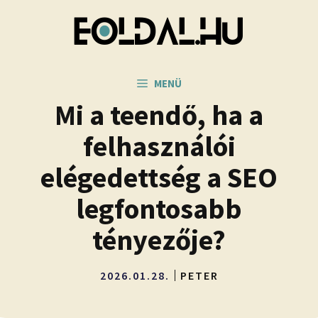
Kilépés
a
tartalomba
MENÜ
Mi a teendő, ha a
felhasználói
elégedettség a SEO
legfontosabb
tényezője?
2026.01.28.
PETER