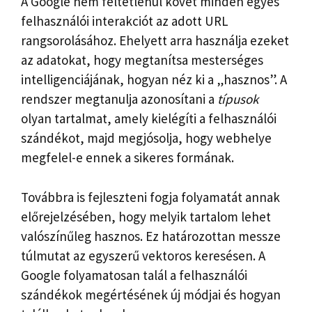
A Google nem feltétlenül követ minden egyes
felhasználói interakciót az adott URL
rangsorolásához. Ehelyett arra használja ezeket
az adatokat, hogy megtanítsa mesterséges
intelligenciájának, hogyan néz ki a „hasznos”. A
rendszer megtanulja azonosítani a
típusok
olyan tartalmat, amely kielégíti a felhasználói
szándékot, majd megjósolja, hogy webhelye
megfelel-e ennek a sikeres formának.
Továbbra is fejleszteni fogja folyamatát annak
előrejelzésében, hogy melyik tartalom lehet
valószínűleg hasznos. Ez határozottan messze
túlmutat az egyszerű vektoros keresésen. A
Google folyamatosan talál
a felhasználói
szándékok megértésének új módjai
és hogyan