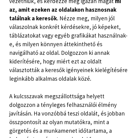
vezetniük, és kérdezze meg igazán magát
mi
az, amit ezeken az oldalakon hasznosnak
találnak a keresők
. Nézze meg, milyen jól
válaszolnak konkrét kérdésekre, jó képeket,
táblázatokat vagy egyéb grafikákat használnak-
e, és milyen könnyen áttekinthető és
navigálható az oldal. Dolgozzon ki annak
kiderítésére, hogy miért ezt az oldalt
választották a keresők igényeinek kielégítésére
leginkább alkalmas oldalak közé.
A kulcsszavak megszállottsága helyett
dolgozzon a tényleges felhasználói élmény
javításán. Ha vonzóbbá teszi oldalát, és jobban
összpontosít az olyan mutatókra, mint a
görgetés és a munkamenet időtartama, a