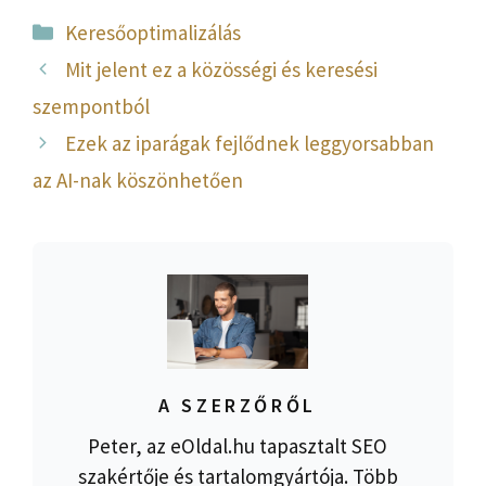
Kategória
Keresőoptimalizálás
Mit jelent ez a közösségi és keresési
szempontból
Ezek az iparágak fejlődnek leggyorsabban
az AI-nak köszönhetően
A SZERZŐRŐL
Peter, az eOldal.hu tapasztalt SEO
szakértője és tartalomgyártója. Több