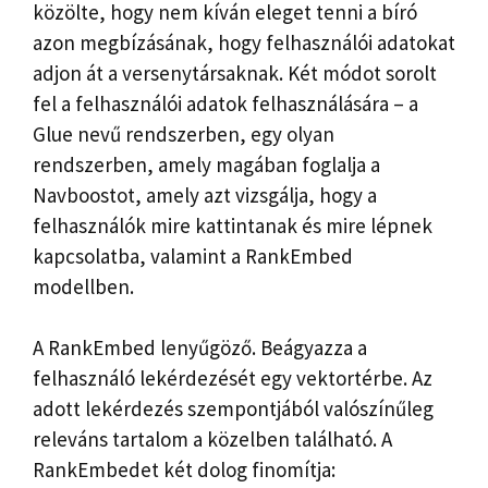
közölte, hogy nem kíván eleget tenni a bíró
azon megbízásának, hogy felhasználói adatokat
adjon át a versenytársaknak. Két módot sorolt ​​
fel a felhasználói adatok felhasználására – a
Glue nevű rendszerben, egy olyan
rendszerben, amely magában foglalja a
Navboostot, amely azt vizsgálja, hogy a
felhasználók mire kattintanak és mire lépnek
kapcsolatba, valamint a RankEmbed
modellben.
A RankEmbed lenyűgöző. Beágyazza a
felhasználó lekérdezését egy vektortérbe. Az
adott lekérdezés szempontjából valószínűleg
releváns tartalom a közelben található. A
RankEmbedet két dolog finomítja: