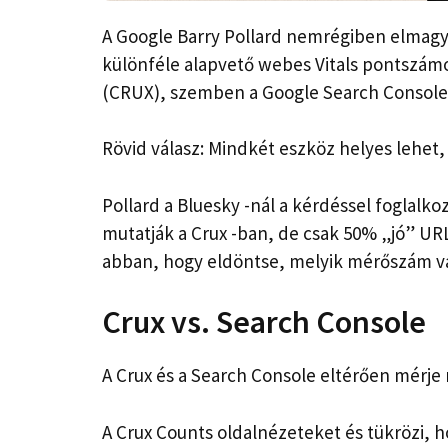
A Google Barry Pollard nemrégiben elmagya
különféle alapvető webes Vitals pontszám
(CRUX), szemben a Google Search Console 
Rövid válasz: Mindkét eszköz helyes lehet
Pollard a Bluesky -nál a kérdéssel foglalk
mutatják a Crux -ban, de csak 50% „jó” UR
abban, hogy eldöntse, melyik mérőszám v
Crux vs. Search Console
A Crux és a Search Console eltérően mérje 
A Crux Counts oldalnézeteket és tükrözi, h