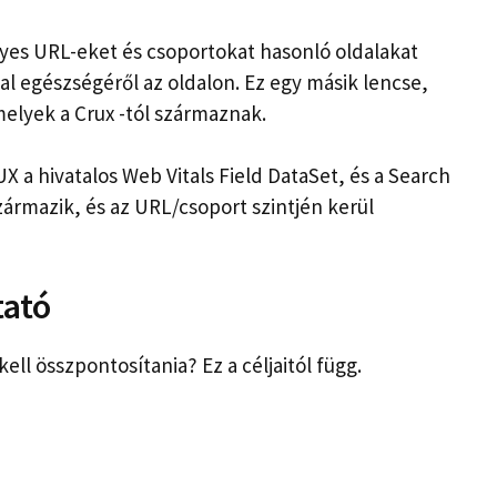
yes URL-eket és csoportokat hasonló oldalakat
dal egészségéről az oldalon. Ez egy másik lencse,
elyek a Crux -tól származnak.
 a hivatalos Web Vitals Field DataSet, és a Search
zármazik, és az URL/csoport szintjén kerül
tató
ell összpontosítania? Ez a céljaitól függ.