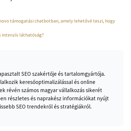
enovo támogatási chatbotban, amely lehetővé teszi, hogy
s intenzív láthatóság?
apasztalt SEO szakértője és tartalomgyártója.
lalkozik keresőoptimalizálással és online
k révén számos magyar vállalkozás sikerét
ben részletes és naprakész információkat nyújt
issebb SEO trendekről és stratégiákról.