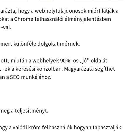
rázta, hogy a webhelytulajdonosok miért látják a
okat a Chrome felhasználói élményjelentésben
-val.
, mert különféle dolgokat mérnek.
ozott, miután a webhelyek 90% -os „jó” oldalát
L -ek a keresési konzolban. Magyarázata segíthet
an a SEO munkájához.
meg a teljesítményt.
ogy a valódi króm felhasználók hogyan tapasztalják