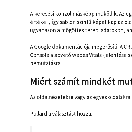
A keresési konzol másképp működik. Az eg
értékeli, így sablon szintű képet kap az ol
ugyanazon a mögöttes terepi adatokon, am
A Google dokumentációja megerősíti: A CRUX
Console alapvető webes Vitals -jelentése s
bemutatásra.
Miért számít mindkét mu
Az oldalnézetekre vagy az egyes oldalakra k
Pollard a választást hozza: