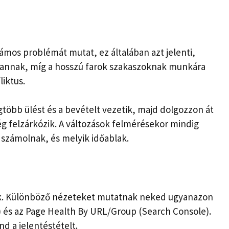
zámos problémát mutat, ez általában azt jelenti,
vannak, míg a hosszú farok szakaszoknak munkára
iktus.
gtöbb ülést és a bevételt vezetik, majd dolgozzon át
g felzárkózik. A változások felmérésekor mindig
 számolnak, és melyik időablak.
ak. Különböző nézeteket mutatnak neked ugyanazon
) és az Page Health By URL/Group (Search Console).
d a jelentéstételt.