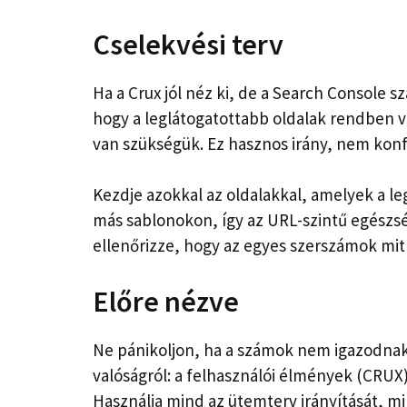
Cselekvési terv
Ha a Crux jól néz ki, de a Search Console s
hogy a leglátogatottabb oldalak rendben 
van szükségük. Ez hasznos irány, nem konfl
Kezdje azokkal az oldalakkal, amelyek a le
más sablonokon, így az URL-szintű egészsé
ellenőrizze, hogy az egyes szerszámok mit
Előre nézve
Ne pánikoljon, ha a számok nem igazodn
valóságról: a felhasználói élmények (CRUX
Használja mind az ütemterv irányítását, min