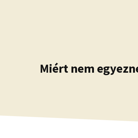
Kilépés
a
tartalomba
Miért nem egyezne