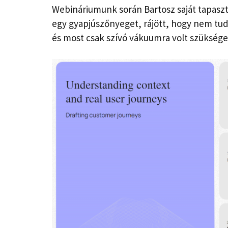
Webináriumunk során Bartosz saját tapaszt
egy gyapjúszőnyeget, rájött, hogy nem tudj
és most csak szívó vákuumra volt szüksége