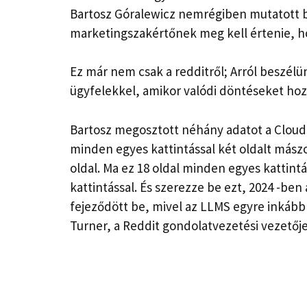
Bartosz Góralewicz nemrégiben mutatott 
marketingszakértőnek meg kell értenie, 
Ez már nem csak a redditről; Arról beszél
ügyfelekkel, amikor valódi döntéseket ho
Bartosz megosztott néhány adatot a CloudFl
minden egyes kattintással két oldalt mászo
oldal. Ma ez 18 oldal minden egyes kattin
kattintással. És szerezze be ezt, 2024 -ben
fejeződött be, mivel az LLMS egyre inkább 
Turner, a Reddit gondolatvezetési vezetője