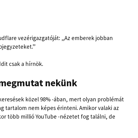
udflare vezérigazgatóját: „Az emberek jobban
ábjegyzeteket.”
dit csak a hírnök.
n megmutat nekünk
 keresések közel 98% -ában, mert olyan problémát
 tartalom nem képes érinteni. Amikor valaki az
or több millió YouTube -nézetet fog találni, de