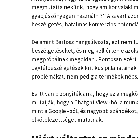
megmutatta nekünk, hogy amikor valaki me
gyapjúszőnyegen használni?” A zavart azonn
beszélgetés, hatalmas konverziós potenciá
De amint Bartosz hangsúlyozta, ezt nem tudj
beszélgetéseket, és meg kell értenie azo
megpróbálnak megoldani. Pontosan ezért hoz
ügyfélbeszélgetések kritikus pillanataina
problémákat, nem pedig a termékek népsz
És itt van bizonyíték arra, hogy ez a megk
mutatják, hogy a Chatgpt View -ból a mun
mint a Google -ból, és nagyobb szándékot
elkötelezettséget mutatnak.