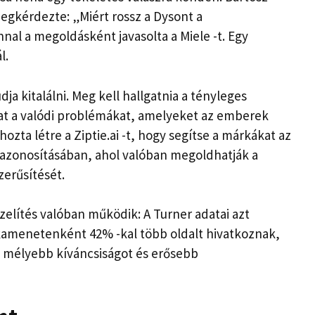
gkérdezte: „Miért rossz a Dysont a
al a megoldásként javasolta a Miele -t. Egy
l.
a kitalálni. Meg kell hallgatnia a tényleges
kat a valódi problémákat, amelyeket az emberek
ta létre a Ziptie.ai -t, hogy segítse a márkákat az
k azonosításában, ahol valóban megoldhatják a
erűsítését.
özelítés valóban működik: A Turner adatai azt
kamenetenként 42% -kal több oldalt hivatkoznak,
, mélyebb kíváncsiságot és erősebb