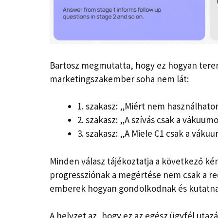
Bartosz megmutatta, hogy ez hogyan terem
marketingszakember soha nem lát:
1. szakasz: „Miért nem használhat
2. szakasz: „A szívás csak a vákuu
3. szakasz: „A Miele C1 csak a váku
Minden válasz tájékoztatja a következő kér
progressziónak a megértése nem csak a redd
emberek hogyan gondolkodnak és kutatn
A helyzet az, hogy ez az egész ügyfél utaz