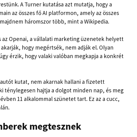
restünk. A Turner kutatása azt mutatja, hogy a
main az összes fő AI platformon, amely az összes
n, majdnem háromszor több, mint a Wikipedia.
és az Openai, a vállalati marketing üzenetek helyett
zt akarják, hogy megértsék, nem adják el. Olyan
úgy érzik, hogy valaki valóban megkapja a konkrét
autót kutat, nem akarnak hallani a fizetett
aki ténylegesen hajtja a dolgot minden nap, és meg
 évben 11 alkalommal szünetet tart. Ez az a cucc,
lán.
emberek megtesznek