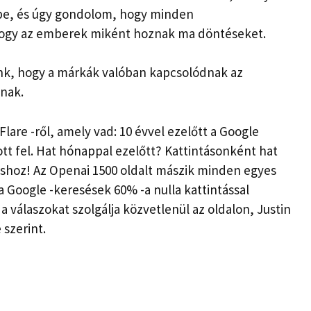
be, és úgy gondolom, hogy minden
hogy az emberek miként hoznak ma döntéseket.
ünk, hogy a márkák valóban kapcsolódnak az
znak.
are -ről, amely vad: 10 évvel ezelőtt a Google
tt fel. Hat hónappal ezelőtt? Kattintásonként hat
táshoz! Az Openai 1500 oldalt mászik minden egyes
 a Google -keresések 60% -a nulla kattintással
a válaszokat szolgálja közvetlenül az oldalon, Justin
 szerint.