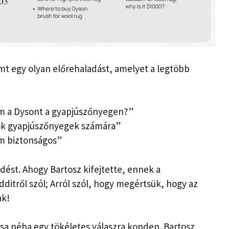
t egy olyan előrehaladást, amelyet a legtöbb
om a Dysont a gyapjúszőnyegen?”
mok gyapjúszőnyegek számára”
um biztonságos”
dést. Ahogy Bartosz kifejtette, ennek a
itről szól; Arról szól, hogy megértsük, hogy az
ak!
ása néha egy tökéletes válaszra konden. Bartosz