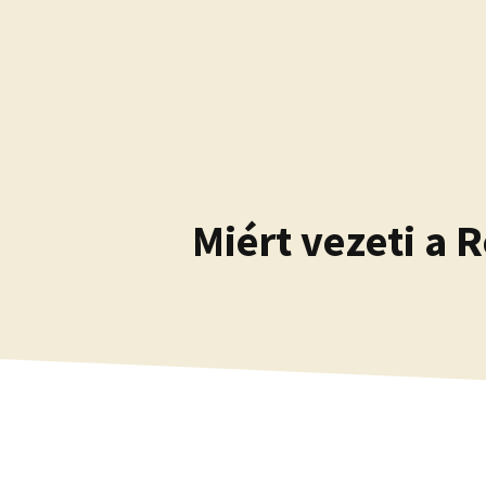
Kilépés
a
tartalomba
Miért vezeti a 