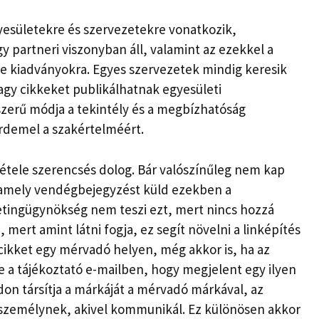
yesületekre és szervezetekre vonatkozik,
y partneri viszonyban áll, valamint az ezekkel a
ne kiadványokra. Egyes szervezetek mindig keresik
agy cikkeket publikálhatnak egyesületi
szerű módja a tekintély és a megbízhatóság
rdemel a szakértelméért.
tétele szerencsés dolog. Bár valószínűleg nem kap
t, amely vendégbejegyzést küld ezekben a
etingügynökség nem teszi ezt, mert nincs hozzá
 mert amint látni fogja, ez segít növelni a linképítés
 cikket egy mérvadó helyen, még akkor is, ha az
je a tájékoztató e-mailben, hogy megjelent egy ilyen
on társítja a márkáját a mérvadó márkával, az
a személynek, akivel kommunikál. Ez különösen akkor