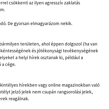
rrel csökkenti az ilyen agresszív zaklatás
em.
tődő. De gyorsan elmagyarázom nekik.
bármilyen területen, ahol éppen dolgozol (ha van
 önkéntességének és jótékonysági tevékenységének
elyeket a helyi hírek osztanak ki, például a
 a cége.
tekintélyes hírekben vagy online magazinokban való
ntélyt jelző jelek nem csupán rangsorolási jelek,
rek reagálnak.