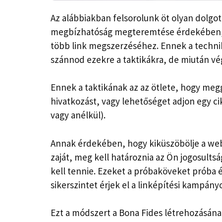
Az alábbiakban felsorolunk öt olyan dolgot
megbízhatóság megteremtése érdekében, 
több link megszerzéséhez. Ennek a techniká
szánnod ezekre a taktikákra, de miután vég
Ennek a taktikának az az ötlete, hogy meg
hivatkozást, vagy lehetőséget adjon egy ci
vagy anélkül).
Annak érdekében, hogy kiküszöbölje a webe
zaját, meg kell határoznia az Ön jogosults
kell tennie. Ezeket a próbaköveket próba 
sikerszintet érjek el a linképítési kampán
Ezt a módszert a Bona Fides létrehozásá