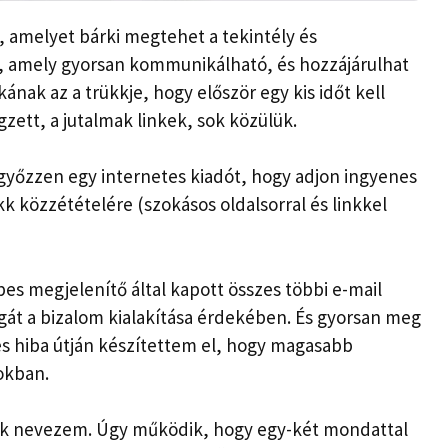
, amelyet bárki megtehet a tekintély és
amely gyorsan kommunikálható, és hozzájárulhat
nak az a trükkje, hogy először egy kis időt kell
zett, a jutalmak linkek, sok közülük.
győzzen egy internetes kiadót, hogy adjon ingyenes
kk közzétételére (szokásos oldalsorral és linkkel
s megjelenítő által kapott összes többi e-mail
ágát a bizalom kialakítása érdekében. És gyorsan meg
és hiba útján készítettem el, hogy magasabb
yokban.
nak nevezem. Úgy működik, hogy egy-két mondattal