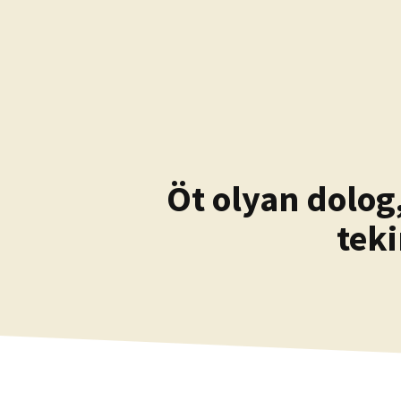
Kilépés
a
tartalomba
Öt olyan dolog
teki