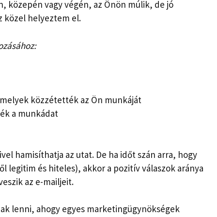
én, közepén vagy végén, az Önön múlik, de jó
z közel helyeztem el.
ozásához:
 amelyek közzétették az Ön munkáját
tték a munkádat
vel hamisíthatja az utat. De ha időt szán arra, hogy
 legitim és hiteles), akkor a pozitív válaszok aránya
szik az e-mailjeit.
znak lenni, ahogy egyes marketingügynökségek