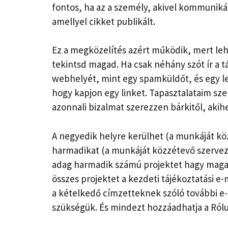
fontos, ha az a személy, akivel kommuniká
amellyel cikket publikált.
Ez a megközelítés azért működik, mert leh
tekintsd magad. Ha csak néhány szót ír a t
webhelyét, mint egy spamküldőt, és egy l
hogy kapjon egy linket. Tapasztalataim sz
azonnali bizalmat szerezzen bárkitől, akihe
A negyedik helyre kerülhet (a munkáját köz
harmadikat (a munkáját közzétevő szervezet
adag harmadik számú projektet hagy maga m
összes projektet a kezdeti tájékoztatási e-
a kételkedő címzetteknek szóló további 
szükségük. És mindezt hozzáadhatja a Ról