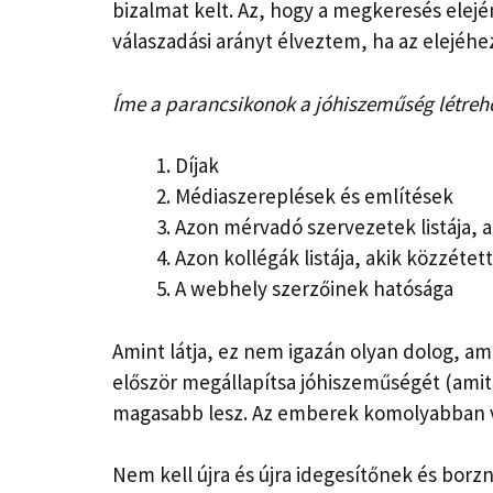
bizalmat kelt. Az, hogy a megkeresés elej
válaszadási arányt élveztem, ha az elejéhe
Íme a parancsikonok a jóhiszeműség létreh
Díjak
Médiaszereplések és említések
Azon mérvadó szervezetek listája,
Azon kollégák listája, akik közzéte
A webhely szerzőinek hatósága
Amint látja, ez nem igazán olyan dolog, ami
először megállapítsa jóhiszeműségét (amitől
magasabb lesz. Az emberek komolyabban ve
Nem kell újra és újra idegesítőnek és bor