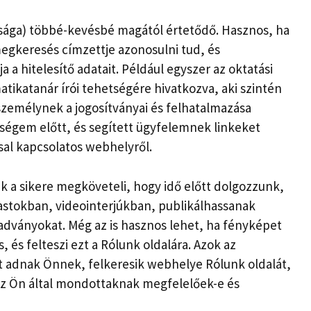
sága) többé-kevésbé magától értetődő. Hasznos, ha
megkeresés címzettje azonosulni tud, és
 hitelesítő adatait. Például egyszer az oktatási
tikatanár írói tehetségére hivatkozva, aki szintén
személynek a jogosítványai és felhatalmazása
ységem előtt, és segített ügyfelemnek linkeket
sal kapcsolatos webhelyről.
 a sikere megköveteli, hogy idő előtt dolgozzunk,
tokban, videointerjúkban, publikálhassanak
kiadványokat. Még az is hasznos lehet, ha fényképet
es, és felteszi ezt a Rólunk oldalára. Azok az
et adnak Önnek, felkeresik webhelye Rólunk oldalát,
 az Ön által mondottaknak megfelelőek-e és