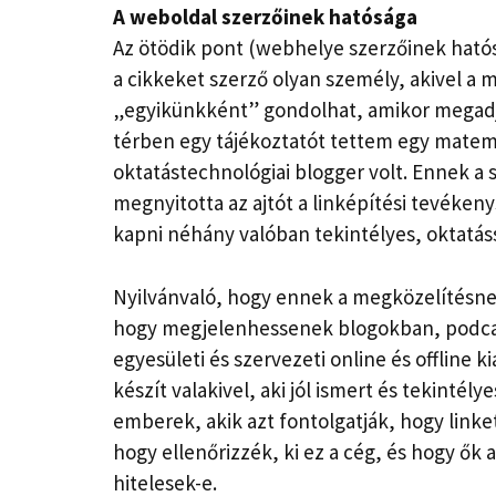
A weboldal szerzőinek hatósága
Az ötödik pont (webhelye szerzőinek ható
a cikkeket szerző olyan személy, akivel a 
„egyikünkként” gondolhat, amikor megadja a
térben egy tájékoztatót tettem egy matema
oktatástechnológiai blogger volt. Ennek a 
megnyitotta az ajtót a linképítési tevéken
kapni néhány valóban tekintélyes, oktatás
Nyilvánvaló, hogy ennek a megközelítésnek
hogy megjelenhessenek blogokban, podcas
egyesületi és szervezeti online és offline 
készít valakivel, aki jól ismert és tekintély
emberek, akik azt fontolgatják, hogy link
hogy ellenőrizzék, ki ez a cég, és hogy ők
hitelesek-e.