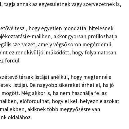
l, tagja annak az egyesületnek vagy szervezetnek is,
etővé teszi, hogy egyetlen mondattal hitelesnek
ájékoztatási e-mailben, akkor gyorsan profilozhatja
egális szervezet, amely végső soron megérdemli,
erint ez rendkívül jól működött, hogy folyamatosan
z fordul.
zétevő társak listája) anélkül, hogy megtenné a
ek listája). De nagyobb sikereket érhet el, ha jó
ögött. Még akkor is, ha nem használja fel az
mailben, előfordulhat, hogy el kell helyeznie azokat
e-mailekben, akiknek több meggyőzésre van
unk oldalához.