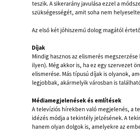
teszik. A sikerarány javulása ezzel a módsze
szükségességét, amit soha nem helyeselt
Az első két jóhiszemű dolog magától érte
Díjak
Mindig hasznos az elismerés megszerzése 
ilyen). Még akkor is, ha ez egy szervezet
elismerése. Más típusú díjak is olyanok, am
legjobbak, akármelyik városban is található
Médiamegjelenések és említések
A televíziós hírekben való megjelenés, a 
idézés módja a tekintély jelzésének. A teki
hanem olyan dolgok is, amelyekre az embe