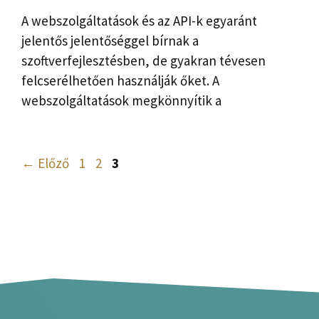
A webszolgáltatások és az API-k egyaránt
jelentős jelentőséggel bírnak a
szoftverfejlesztésben, de gyakran tévesen
felcserélhetően használják őket. A
webszolgáltatások megkönnyítik a
Oldal
Oldal
Oldal
←
Előző
1
2
3