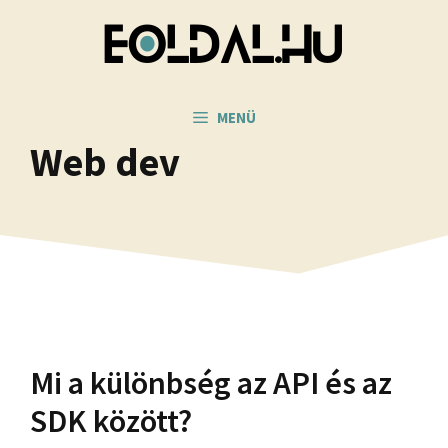
Kilépés
a
tartalomba
MENÜ
Web dev
Mi a különbség az API és az
SDK között?