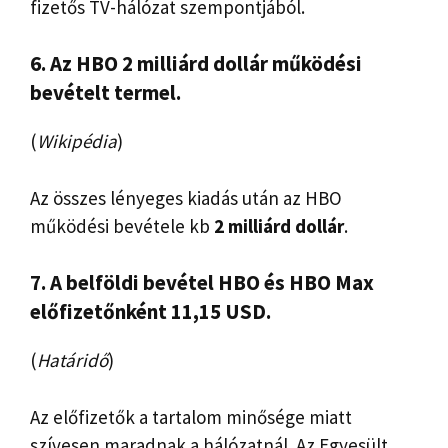
fizetős TV-hálózat szempontjából.
6. Az HBO 2 milliárd dollár működési
bevételt termel.
(
Wikipédia
)
Az összes lényeges kiadás után az HBO
működési bevétele kb
2 milliárd dollár
.
7. A belföldi bevétel HBO és HBO Max
előfizetőnként 11,15 USD.
(
Határidő
)
Az előfizetők a tartalom minősége miatt
szívesen maradnak a hálózatnál. Az Egyesült