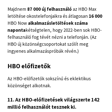
Majdnem
87 000 új felhasználó
az HBO Max
letöltése okostelefonjaikra és átlagosan
16 000
HBO Now
alkalmazásletöltések száma
naponta
kétségtelen, hogy 2022-ben sok HBO-
felhasználó fog tévét nézni a telefonján. (Az
HBO új közönségcsoportokat szólít meg
ingyenes alkalmazáspróbák révén.)
HBO előfizetők
Az HBO-előfizetők sokszínű és eklektikus
közönséget alkotnak.
11. Az HBO-előfizetések világszerte 142
millió felhasználót tesznek ki.