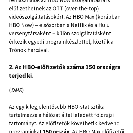
felhasználók az HBO Now szolgáltatásra is
előfizethetnek az OTT (over-the-top)
videószolgáltatásokért. Az HBO Max (korábban
HBO Now) – elsősorban a Netflix és a Hulu
versenytársaként – külön szolgáltatásként
érkezik egyedi programkészlettel, köztük a
Trónok harcával.
2. Az HBO-előfizetők száma 150 országra
terjed ki.
(
DMR
)
Az egyik legjelentősebb HBO-statisztika
tartalmazza a hálózat által lefedett földrajzi
tartományt. Az előfizetők követhetik kedvenc
programjukat
150 ország
. Az HBO Max előfizetői