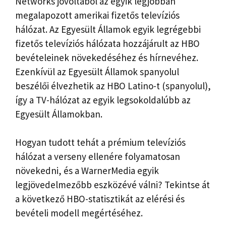
Networks jóvoltából az egyik legjobban
megalapozott amerikai fizetős televíziós
hálózat. Az Egyesült Államok egyik legrégebbi
fizetős televíziós hálózata hozzájárult az HBO
bevételeinek növekedéséhez és hírnevéhez.
Ezenkívül az Egyesült Államok spanyolul
beszélői élvezhetik az HBO Latino-t (spanyolul),
így a TV-hálózat az egyik legsokoldalúbb az
Egyesült Államokban.
Hogyan tudott tehát a prémium televíziós
hálózat a verseny ellenére folyamatosan
növekedni, és a WarnerMedia egyik
legjövedelmezőbb eszközévé válni? Tekintse át
a következő HBO-statisztikát az elérési és
bevételi modell megértéséhez.