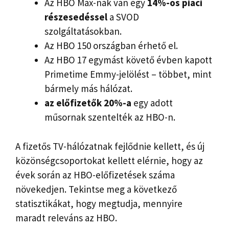
Az HBO Max-nak van egy
14%-os piaci
részesedéssel
a SVOD
szolgáltatásokban.
Az HBO 150 országban érhető el.
Az HBO 17 egymást követő évben kapott
Primetime Emmy-jelölést – többet, mint
bármely más hálózat.
az előfizetők 20%-a
egy adott
műsornak szentelték az HBO-n.
A fizetős TV-hálózatnak fejlődnie kellett, és új
közönségcsoportokat kellett elérnie, hogy az
évek során az HBO-előfizetések száma
növekedjen. Tekintse meg a következő
statisztikákat, hogy megtudja, mennyire
maradt releváns az HBO.