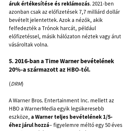
áruk értékesítése és reklámozás
. 2021-ben
azonban csak az előfizetések 7,7 milliárd dollár
bevételt jelentettek. Azok a nézők, akik
felfedezték a Trónok harcát, például
előfizetéssel, másik hálózaton néztek vagy árut
vásároltak volna.
5. 2016-ban a Time Warner bevételének
20%-a származott az HBO-tól.
(
DRM
)
A Warner Bros. Entertainment Inc. mellett az
HBO a WarnerMedia egyik legsikeresebb
eszköze,
a Warner teljes bevételének 1/5-
éhez járul hozzá
– figyelemre méltó egy 50 éves