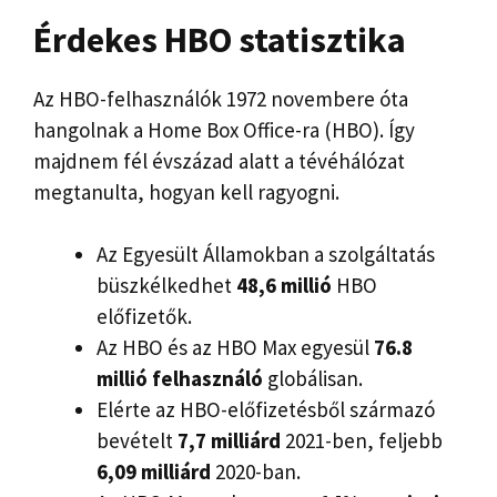
Érdekes HBO statisztika
Az HBO-felhasználók 1972 novembere óta
hangolnak a Home Box Office-ra (HBO). Így
majdnem fél évszázad alatt a tévéhálózat
megtanulta, hogyan kell ragyogni.
Az Egyesült Államokban a szolgáltatás
büszkélkedhet
48,6 millió
HBO
előfizetők.
Az HBO és az HBO Max egyesül
76.8
millió felhasználó
globálisan.
Elérte az HBO-előfizetésből származó
bevételt
7,7 milliárd
2021-ben, feljebb
6,09 milliárd
2020-ban.