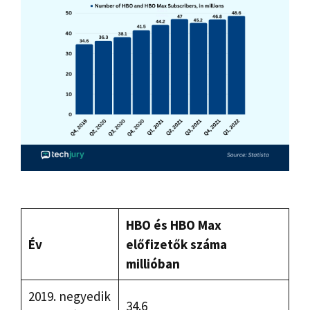
HBO és HBO Max
Év
előfizetők száma
millióban
2019. negyedik
34.6