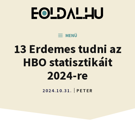
Kilépés
a
tartalomba
MENÜ
13 Érdemes tudni az
HBO statisztikáit
2024-re
2024.10.31.
PETER