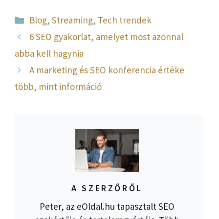
Kategória
Blog
,
Streaming
,
Tech trendek
6 SEO gyakorlat, amelyet most azonnal
abba kell hagynia
A marketing és SEO konferencia értéke
több, mint információ
A SZERZŐRŐL
Peter, az eOldal.hu tapasztalt SEO