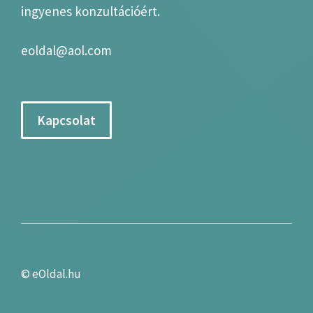
ingyenes konzultációért.
eoldal@aol.com
Kapcsolat
©
eOldal.hu