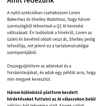
Amit fedezünk
A nyitó szekcióban csatlakozom Loren
Bakerhez és Shelley Walshhoz, hogy három
szemszögből lebontsuk a Q1 AI keresési
változásait. Én tudósítok a hírekről, Loren az
üzleti és bevételi oldalt veszi át, Shelley pedig
lefordítja, mit jelent ez a tartalomstratégia
szempontjából.
Összegyűjtöttem az adatokat és a
forrásinterjúkat, és adok egy példát arra, hogy
min megyek keresztül.
Három különböző platform kezdett
hirdetéseket futtatni az AI válaszokon belül
néhány hét leforgása alatt. Ennek valódi