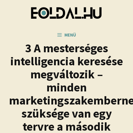
Kilépés
a
tartalomba
MENÜ
3 A mesterséges
intelligencia keresése
megváltozik –
minden
marketingszakembern
szüksége van egy
tervre a második