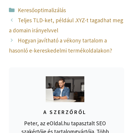
Kategória
Keresőoptimalizálás
Teljes TLD-ket, például .XYZ-t tagadhat meg
a domain irányelvvel
Hogyan javítható a vékony tartalom a
hasonló e-kereskedelmi termékoldalakon?
A SZERZŐRŐL
Peter, az eOldal.hu tapasztalt SEO
szakértője és tartalomgyártója. Több