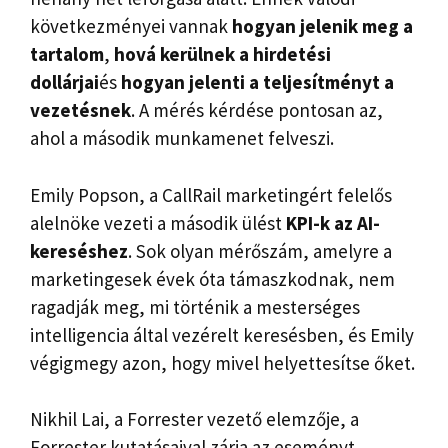
következményei vannak
hogyan jelenik meg a
tartalom
,
hová kerülnek a hirdetési
dollárjai
és
hogyan jelenti a teljesítményt a
vezetésnek
. A mérés kérdése pontosan az,
ahol a második munkamenet felveszi.
Emily Popson, a CallRail marketingért felelős
alelnöke vezeti a második ülést
KPI-k az AI-
kereséshez
. Sok olyan mérőszám, amelyre a
marketingesek évek óta támaszkodnak, nem
ragadják meg, mi történik a mesterséges
intelligencia által vezérelt keresésben, és Emily
végigmegy azon, hogy mivel helyettesítse őket.
Nikhil Lai, a Forrester vezető elemzője, a
Forrester kutatásaival zárja az eseményt.