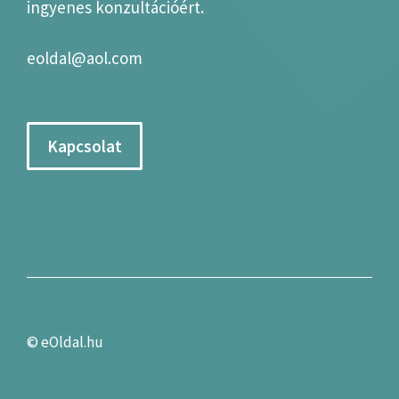
ingyenes konzultációért.
eoldal@aol.com
Kapcsolat
©
eOldal.hu